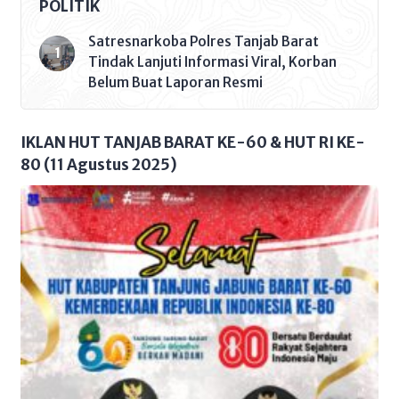
POLITIK
yaitu Mahasiswa, Pemuda, Serta
berbagai macam Ormas dan Ormawa
Satresnarkoba Polres Tanjab Barat
lainnya. Pesta Rakyat Bhayangkara
Tindak Lanjuti Informasi Viral, Korban
78th ini adalah bentuk apresiasi Dari
Belum Buat Laporan Resmi
masyarakat untuk polri, dan
terkhusus Kepolisian Resort (Polres)
Tanjung Jabung Barat (Tanjab Barat)
IKLAN HUT TANJAB BARAT KE-60 & HUT RI KE-
[…]
80 (11 Agustus 2025)