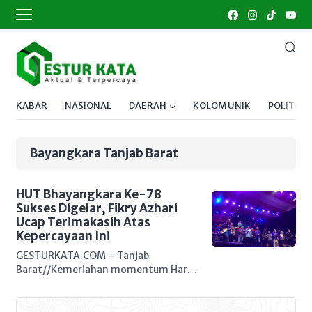
KABAR
NASIONAL
DAERAH
KOLOM UNIK
POLITIK
Bayangkara Tanjab Barat
HUT Bhayangkara Ke-78
Sukses Digelar, Fikry Azhari
Ucap Terimakasih Atas
Kepercayaan Ini
GESTURKATA.COM – Tanjab
Barat//Kemeriahan momentum Hari
Ulang Tahun (HUT) Bhayangkara yang
Ke 78 sukses digelar oleh Masyarakat,
yg di inisiasi dari berbagai kalangan,