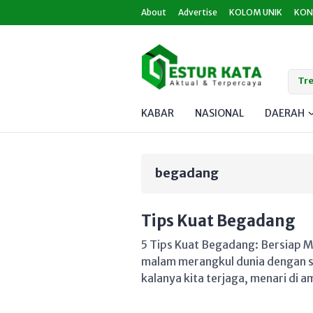
About
Advertise
KOLOM UNIK
KON
Tre
KABAR
NASIONAL
DAERAH
begadang
Tips Kuat Begadang
5 Tips Kuat Begadang: Bersiap M
malam merangkul dunia dengan s
kalanya kita terjaga, menari di 
nyata dan mimpi. Begadang—seb
menjadi bagian dari perjalanan ki