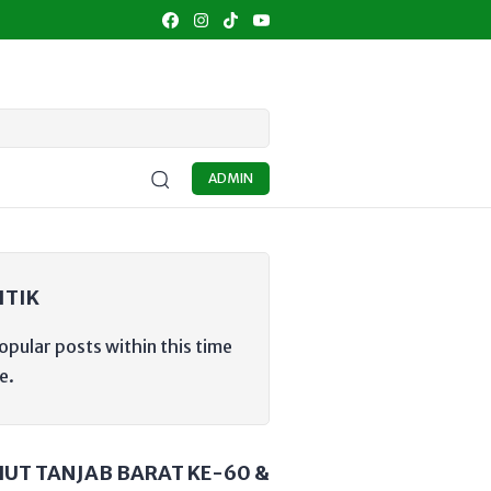
IDIKAN
KULINER
UMKM
SENI BUDAYA
OPINI
MA
ADMIN
ITIK
opular posts within this time
e.
HUT TANJAB BARAT KE-60 &