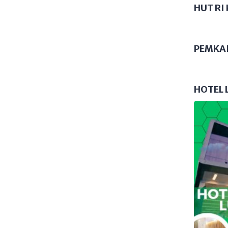
HUT RI 
rtengger di langit malam,
rikut lima tips […]
PEMKA
HOTEL 