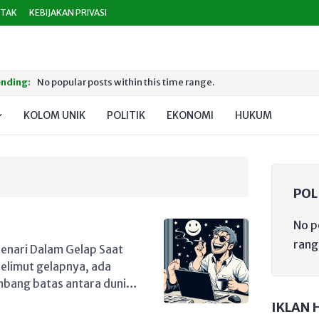
TAK
KEBIJAKAN PRIVASI
nding:
No popular posts within this time range.
KOLOM UNIK
POLITIK
EKONOMI
HUKUM
PEND
POL
No p
rang
enari Dalam Gelap Saat
elimut gelapnya, ada
ambang batas antara dunia
uah ritual yang kadang
IKLAN 
ta. Tapi jangan khawatir,