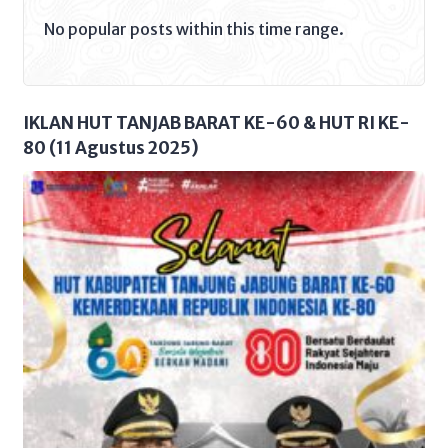
RI, Faisol Riza, menggantikan Sofyan
Ali sebagai Ketua Dewan Pengurus
No popular posts within this time range.
Wilayah (DPW) PKB Jambi. Penunjukan
Ketua DPP PKB itu untuk melanjutkan
sisa kepengurusan periode 2021-
2026 Sekretaris DPW PKB Jambi,
Elpisina saat dikonfirmasi […]
IKLAN HUT TANJAB BARAT KE-60 & HUT RI KE-
80 (11 Agustus 2025)