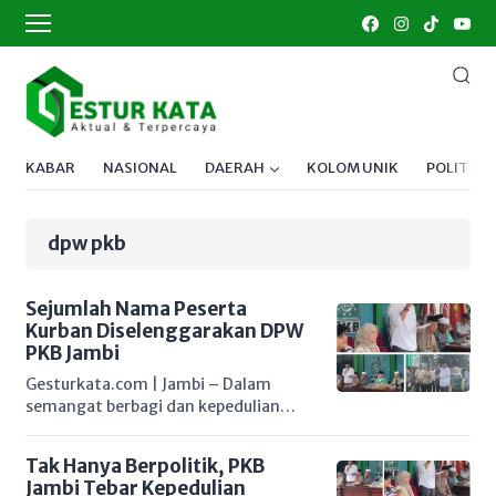
KABAR
NASIONAL
DAERAH
KOLOM UNIK
POLITIK
dpw pkb
Sejumlah Nama Peserta
Kurban Diselenggarakan DPW
PKB Jambi
Gesturkata.com | Jambi – Dalam
semangat berbagi dan kepedulian
sosial menyambut Hari Raya Iduladha
1446 Hijriah, Dewan Pengurus Wilayah
Tak Hanya Berpolitik, PKB
(DPW) Partai Kebangkitan Bangsa
Jambi Tebar Kepedulian
(PKB) Provinsi Jambi menyalurkan