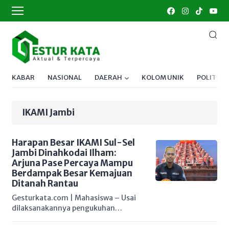
KABAR
NASIONAL
DAERAH
KOLOM UNIK
POLITIK
IKAMI Jambi
Harapan Besar IKAMI Sul-Sel
Jambi Dinahkodai Ilham:
Arjuna Pase Percaya Mampu
Berdampak Besar Kemajuan
Ditanah Rantau
Gesturkata.com | Mahasiswa – Usai
dilaksanakannya pengukuhan
Pengurus Cabang Ikatan Kekeluargaan
Mahasiswa/Pelajar Sulawesi Selatan