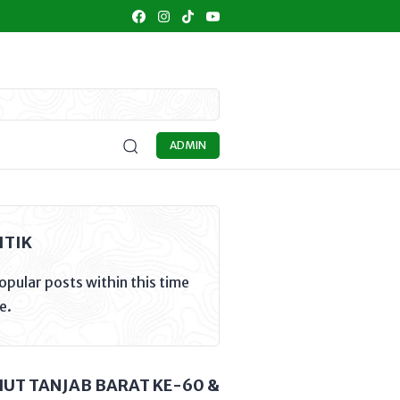
IDIKAN
KULINER
UMKM
SENI BUDAYA
OPINI
MA
ADMIN
ITIK
opular posts within this time
e.
HUT TANJAB BARAT KE-60 &