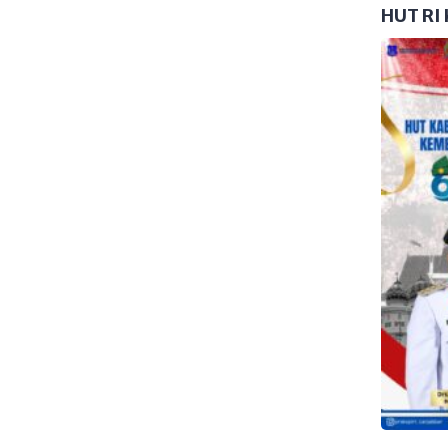
juan kapal berlayar
HUT RI 
eh seorang pemimpin. D!
mimpinan memainkan peran
garahkan tim dan mencapai
ipe kepemimpinan […]