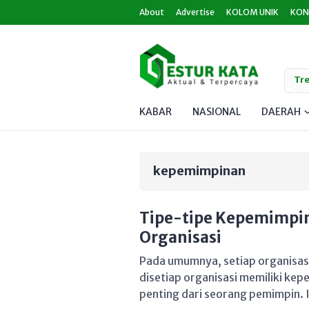
About
Advertise
KOLOM UNIK
KON
Tre
KABAR
NASIONAL
DAERAH
kepemimpinan
Tipe-tipe Kepemimpi
Organisasi
Pada umumnya, setiap organisasi
disetiap organisasi memiliki ke
penting dari seorang pemimpin. I