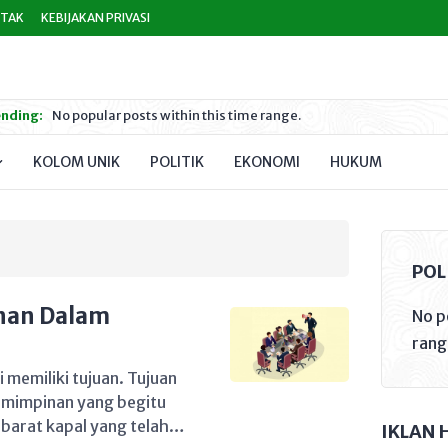
TAK
KEBIJAKAN PRIVASI
nding:
No popular posts within this time range.
KOLOM UNIK
POLITIK
EKONOMI
HUKUM
PEND
POL
nan Dalam
No p
rang
 memiliki tujuan. Tujuan
pemimpinan yang begitu
barat kapal yang telah
IKLAN 