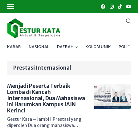
KABAR
NASIONAL
DAERAH
KOLOM UNIK
POLITIK
Prestasi Internasional
Menjadi Peserta Terbaik
Lomba di Kancah
Internasional, Dua Mahasiswa
ini Harumkan Kampus IAIN
Kerinci
Gestur Kata – Jambi | Prestasi yang
diperoleh Dua orang mahasiswa
Institut Agama Islam Negeri (IAIN)
Kerinci, Arya Geni Permana dan Dara