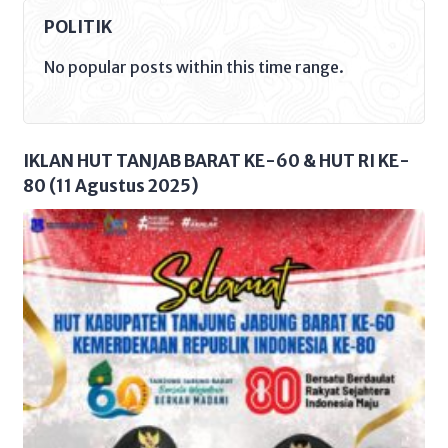
Rizki Melizia telah meraih terbaik satu
POLITIK
dalam rangka lomba Karya Tulis
Ilmiah (KTI) Internasional Conference
No popular posts within this time range.
on Culture Language and Literacy
(ICOLL) diselenggarakan Fakultas
Adab dan Humaniora Universitas
Islam Negeri (UIN) Jambi. Kamis,
03/10/24. […]
IKLAN HUT TANJAB BARAT KE-60 & HUT RI KE-
80 (11 Agustus 2025)