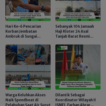
Hari Ke-6 Pencarian
Sebanyak 104 Jamaah
Korban Jembatan
Haji Kloter 24 Asal
Ambruk di Sungai
Tanjab Barat Resmi
Landak, Bupati: Besok
Diberangkatkan Ke
Operasi SAR Berakhir
Asrama Jambi. Satu
Orang Alami Cedera Kaki
Warga Keluhkan Akses
Dilantik Sebagai
Naik Speedboat di
Koordinator Wilayah II
Pelabuhan Saat Air Surut
ISMEI, Farhan Abrar