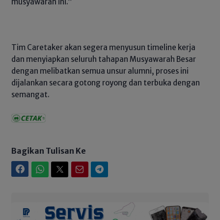
musyawarah ini.”
Tim Caretaker akan segera menyusun timeline kerja
dan menyiapkan seluruh tahapan Musyawarah Besar
dengan melibatkan semua unsur alumni, proses ini
dijalankan secara gotong royong dan terbuka dengan
semangat.
Bagikan Tulisan Ke
Facebook
WhatsApp
Twitter
Email
Telegram