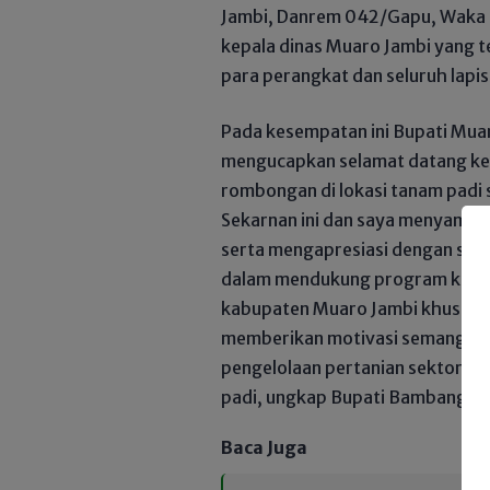
Jambi, Danrem 042/Gapu, Waka 
kepala dinas Muaro Jambi yang t
para perangkat dan seluruh lapi
Pada kesempatan ini Bupati Mu
mengucapkan selamat datang ke
rombongan di lokasi tanam padi
Sekarnan ini dan saya menyambu
serta mengapresiasi dengan set
dalam mendukung program ketaha
kabupaten Muaro Jambi khususn
memberikan motivasi semangat y
pengelolaan pertanian sektor t
padi, ungkap Bupati Bambang Ba
Baca Juga