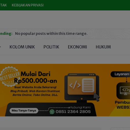
TAK
KEBIJAKAN PRIVASI
nding:
No popular posts within this time range.
KOLOM UNIK
POLITIK
EKONOMI
HUKUM
PEND