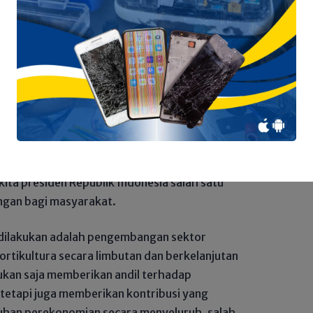
agi Tips Menjadi Orang Baik: Berbuat
ati dan Beribadah
il Gubernur Jambi yang saya hormati pangan
asar yang harus terpenuhi setiap saat untuk
teraan manusia karena itu kebutuhan akan
harus dipenuhi oleh pemerintah kebijakan
uk penyediaan pangan nasional adalah dengan
ita presiden Republik Indonesia salah satu
angan bagi masyarakat.
 dilakukan adalah pengembangan sektor
rtikultura secara limbutan dan berkelanjutan
ukan saja memberikan andil terhadap
tetapi juga memberikan kontribusi yang
uhan perekonomian secara menyeluruh, salah