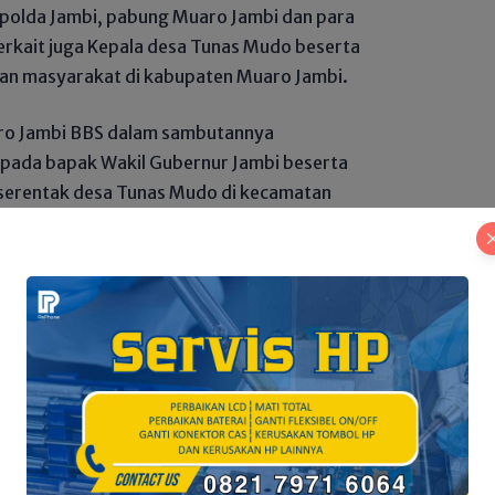
polda Jambi, pabung Muaro Jambi dan para
erkait juga Kepala desa Tunas Mudo beserta
san masyarakat di kabupaten Muaro Jambi.
aro Jambi BBS dalam sambutannya
pada bapak Wakil Gubernur Jambi beserta
 serentak desa Tunas Mudo di kecamatan
t baik dan mengucapkan banyak terima kasih
inggi-tingginya atas dukungan dan kerjasama
nan pangan nasional provinsi Jambi dan
ya semoga kehadiran bapak dapat
ang tinggi bagi para petani dalam
anaman pangan dan hortikultura terutamanya
yu Suseno.