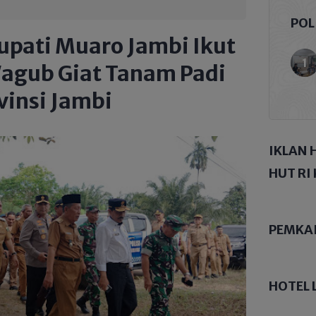
POL
upati Muaro Jambi Ikut
agub Giat Tanam Padi
vinsi Jambi
IKLAN 
HUT RI 
PEMKA
HOTEL 