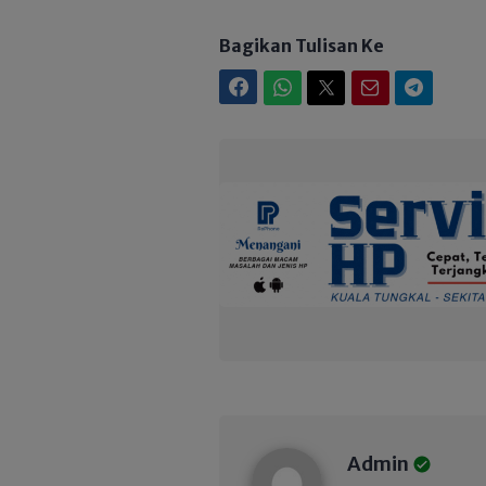
Bagikan Tulisan Ke
Facebook
WhatsApp
Twitter
Email
Telegram
Admin
Admin