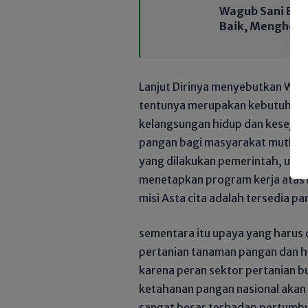
Wagub Sani Berb
Baik, Menghorm
Lanjut Dirinya menyebutkan Wak
tentunya merupakan kebutuhan d
kelangsungan hidup dan kesejah
pangan bagi masyarakat mutlak 
yang dilakukan pemerintah, unt
menetapkan program kerja atas k
misi Asta cita adalah tersedia p
sementara itu upaya yang harus
pertanian tanaman pangan dan ho
karena peran sektor pertanian b
ketahanan pangan nasional akan 
sangat besar terhadap pertumb