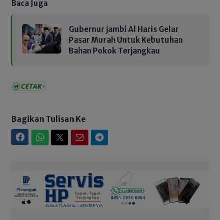
Baca Juga
Gubernur jambi Al Haris Gelar
Pasar Murah Untuk Kebutuhan
Bahan Pokok Terjangkau
Bagikan Tulisan Ke
Facebook
WhatsApp
Twitter
Email
Telegram