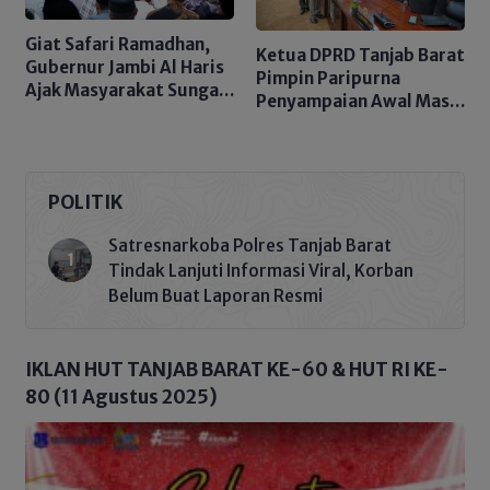
Giat Safari Ramadhan,
Ketua DPRD Tanjab Barat
Gubernur Jambi Al Haris
Pimpin Paripurna
Ajak Masyarakat Sungai
Penyampaian Awal Masa
Penuh Kembali Jaga
Jabatan Bupati & Wakil
Kekompakan Usai
Bupati
Pilkada 2024
POLITIK
Satresnarkoba Polres Tanjab Barat
Tindak Lanjuti Informasi Viral, Korban
Belum Buat Laporan Resmi
IKLAN HUT TANJAB BARAT KE-60 & HUT RI KE-
80 (11 Agustus 2025)