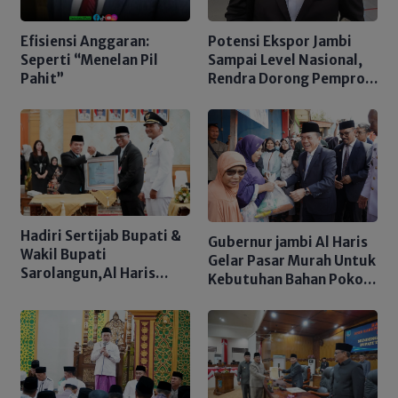
Efisiensi Anggaran:
Potensi Ekspor Jambi
Seperti “Menelan Pil
Sampai Level Nasional,
Pahit”
Rendra Dorong Pemprov
Peroleh PSN 2026
Hadiri Sertijab Bupati &
Gubernur jambi Al Haris
Wakil Bupati
Gelar Pasar Murah Untuk
Sarolangun,Al Haris
Kebutuhan Bahan Pokok
Sampaikan Pesan Moral
Terjangkau
Untuk Pembangunan
Daerah