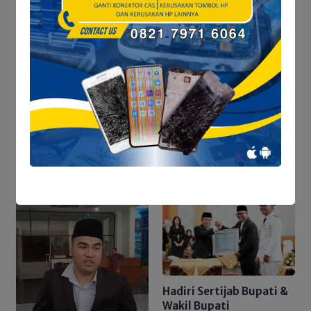
Efisiensi Anggaran:
Seperti “Menelan Pil
Pahit”
Tokoh muda Merangin
Khoiron Fauzi
Pertanyakan Urgensi
Bupati Merangin Lantik
Pejabat: “Kondisi Negara
Belum Kondusif”
Hadiri Sertijab Bupati &
Wakil Bupati