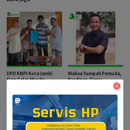
DPD KNPI Kota Jambi
Makna Sumpah Pemuda,
Siap Gelar Musda,
Pardinan :Terus
Momentum Regenerasi
meneladani Nilai
dan Konsolidasi Pemuda
Persatuan &
Kebersamaan