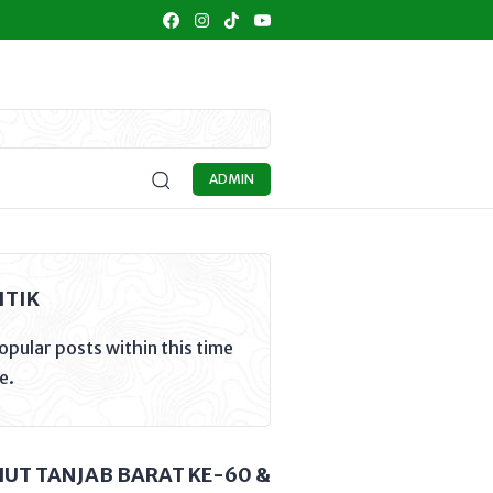
IDIKAN
KULINER
UMKM
SENI BUDAYA
OPINI
MA
ADMIN
ITIK
opular posts within this time
e.
HUT TANJAB BARAT KE-60 &