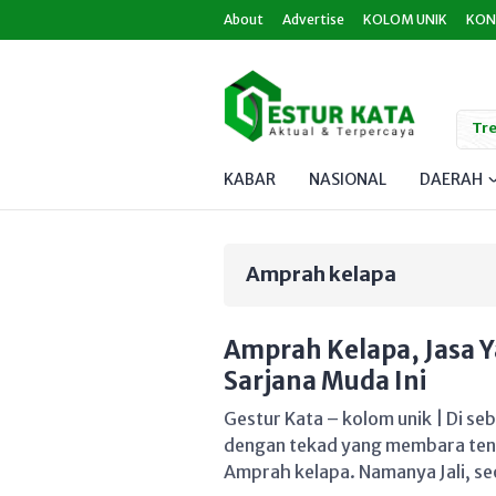
About
Advertise
KOLOM UNIK
KON
Tre
KABAR
NASIONAL
DAERAH
Amprah kelapa
Amprah Kelapa, Jasa 
Sarjana Muda Ini
Gestur Kata – kolom unik | Di s
dengan tekad yang membara teng
Amprah kelapa. Namanya Jali, s