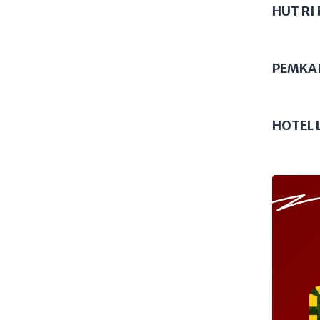
njalani hidup sederhana
HUT RI 
rja keras untuk meraih
 nyata bagaimana semangat
[…]
PEMKA
HOTEL 