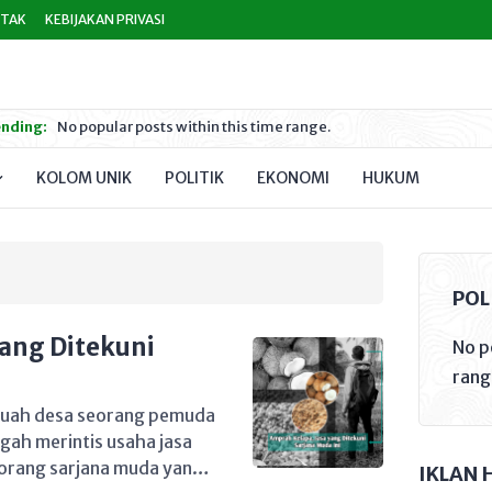
TAK
KEBIJAKAN PRIVASI
nding:
No popular posts within this time range.
KOLOM UNIK
POLITIK
EKONOMI
HUKUM
PEND
POL
Yang Ditekuni
No p
rang
ebuah desa seorang pemuda
ah merintis usaha jasa
eorang sarjana muda yang
IKLAN 