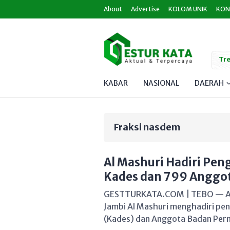
About
Advertise
KOLOM UNIK
KON
Tre
KABAR
NASIONAL
DAERAH
Fraksi nasdem
Al Mashuri Hadiri Pe
Kades dan 799 Anggo
GESTTURKATA.COM | TEBO — An
Jambi Al Mashuri menghadiri pe
(Kades) dan Anggota Badan Per