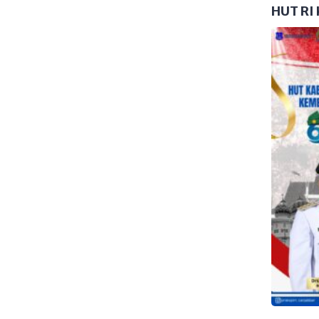
i, Kamis, 11 Juli 2024.
HUT RI 
BPD se Kabupaten Tebo ini
Perintis Jaya, Kecamatan
Jambi. Pada resepsi