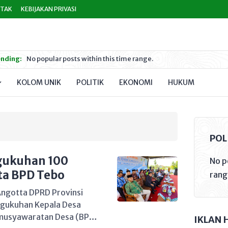
TAK
KEBIJAKAN PRIVASI
nding:
No popular posts within this time range.
KOLOM UNIK
POLITIK
EKONOMI
HUKUM
PEND
POL
ngukuhan 100
No p
ta BPD Tebo
rang
gotta DPRD Provinsi
ngukuhan Kepala Desa
musyawaratan Desa (BPD)
IKLAN 