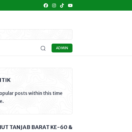
IDIKAN
KULINER
UMKM
SENI BUDAYA
OPINI
MA
ADMIN
ITIK
opular posts within this time
e.
HUT TANJAB BARAT KE-60 &