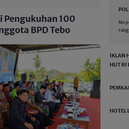
POL
ri Pengukuhan 100
No p
nggota BPD Tebo
rang
IKLAN 
HUT RI 
PEMKA
HOTEL 