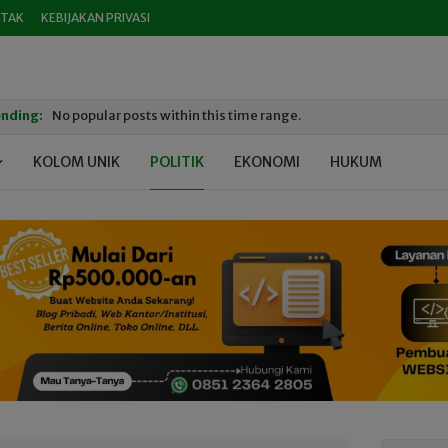
TAK
KEBIJAKAN PRIVASI
nding:
No popular posts within this time range.
KOLOM UNIK
POLITIK
EKONOMI
HUKUM
PEND