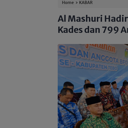
›
Home
KABAR
Al Mashuri Hadi
Kades dan 799 A