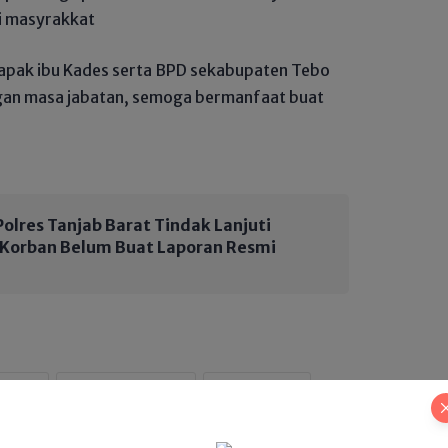
i masyrakkat
bapak ibu Kades serta BPD sekabupaten Tebo
gan masa jabatan, semoga bermanfaat buat
olres Tanjab Barat Tindak Lanjuti
, Korban Belum Buat Laporan Resmi
 Jambi
Dapil v bungo-tebo
Fraksi nasdem