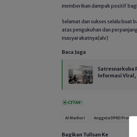
memberikan dampak positif bag
Selamat dan sukses selalu buat 
atas pengukuhan dan perpanjan
masyarakatnya(alv)
Baca Juga
Satresnarkoba P
Informasi Viral
Al Mashuri
Anggota DPRD Provinsi
Bagikan Tulisan Ke