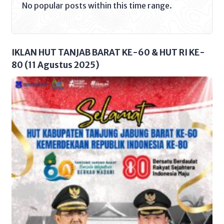
No popular posts within this time range.
yang tentu tidak asing di telinga kita.
Mungkin di beberapa telinga orang itu
terkesan biasa saja karena kata-kata
itu dianggap wajar di […]
IKLAN HUT TANJAB BARAT KE-60 & HUT RI KE-
80 (11 Agustus 2025)