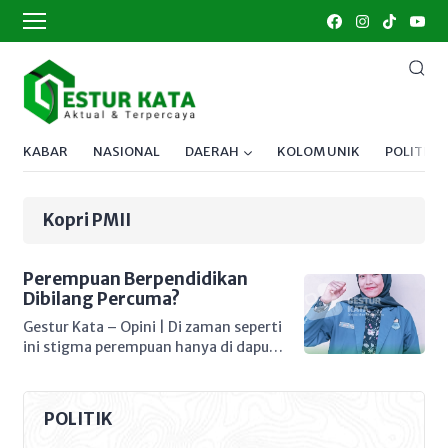
KABAR
NASIONAL
DAERAH
KOLOM UNIK
POLITIK
Kopri PMII
Perempuan Berpendidikan
Dibilang Percuma?
Gestur Kata – Opini | Di zaman seperti
ini stigma perempuan hanya di dapur,
sumur dan kasur masih sangat
mengakar di masyarakat.
“Perempuan kok sekolah tinggi-
POLITIK
tinggi ujung-ujungnya juga ngurus
anak” Merupakan perkataan cemooh