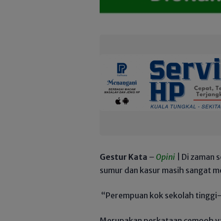
Gestur Kata
–
Opini
| Di zaman s
sumur dan kasur masih sangat m
“Perempuan kok sekolah tinggi-
Merupakan perkataan cemooh yang