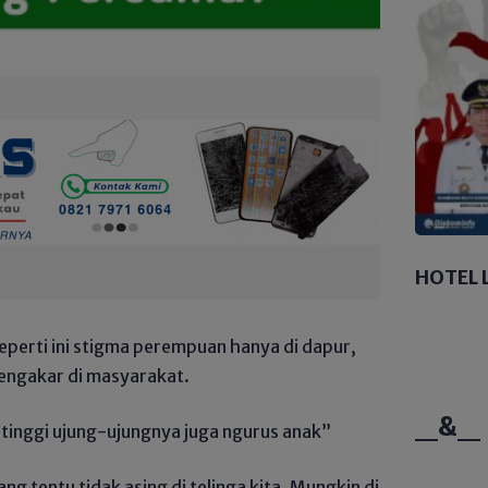
HOTEL 
eperti ini stigma perempuan hanya di dapur,
engakar di masyarakat.
_&_
tinggi ujung-ujungnya juga ngurus anak”
 tentu tidak asing di telinga kita. Mungkin di