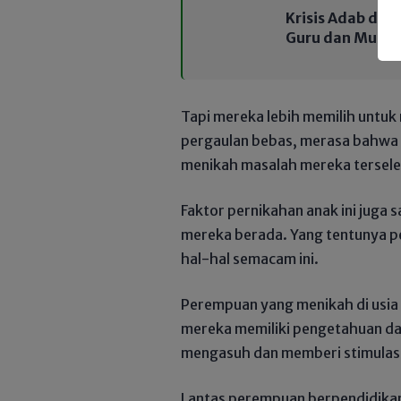
Krisis Adab da
Guru dan Murid 
Tapi mereka lebih memilih untu
pergaulan bebas, merasa bahwa
menikah masalah mereka tersele
Faktor pernikahan anak ini juga
mereka berada. Yang tentunya p
hal-hal semacam ini.
Perempuan yang menikah di usia
mereka memiliki pengetahuan da
mengasuh dan memberi stimulas
Lantas perempuan berpendidikan