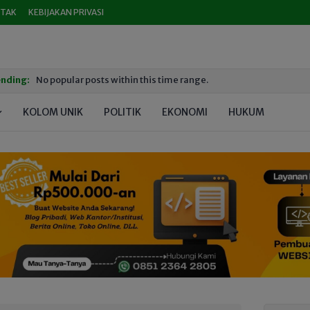
TAK
KEBIJAKAN PRIVASI
nding:
No popular posts within this time range.
KOLOM UNIK
POLITIK
EKONOMI
HUKUM
PEND