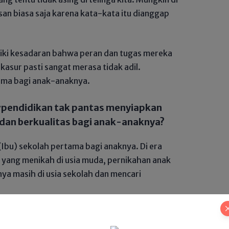
san biasa saja karena kata-kata itu dianggap
iki kesadaran bahwa peran dan tugas mereka
kasur pasti sangat merasa tidak adil.
ama bagi anak-anaknya.
rpendidikan tak pantas menyiapkan
 dan berkualitas bagi anak-anaknya?
bu) sekolah pertama bagi anaknya. Di era
n yang menikah di usia muda, pernikahan anak
ya masih di usia sekolah dan mencari