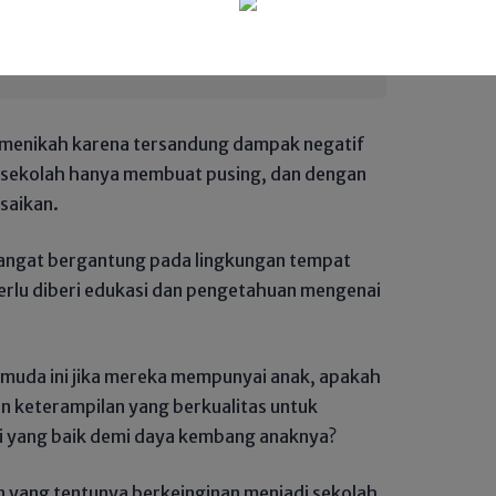
lam Pendidikan: Membaca Kekerasan
dari Perspektif Ta’dib
k menikah karena tersandung dampak negatif
 sekolah hanya membuat pusing, dan dengan
saikan.
 sangat bergantung pada lingkungan tempat
erlu diberi edukasi dan pengetahuan mengenai
 muda ini jika mereka mempunyai anak, apakah
n keterampilan yang berkualitas untuk
i yang baik demi daya kembang anaknya?
 yang tentunya berkeinginan menjadi sekolah