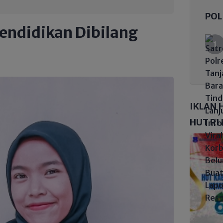
POL
ndidikan Dibilang
IKLAN 
HUT RI 