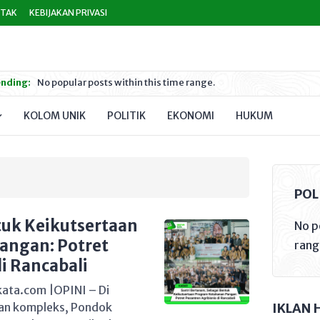
TAK
KEBIJAKAN PRIVASI
nding:
No popular posts within this time range.
KOLOM UNIK
POLITIK
EKONOMI
HUKUM
PEND
POL
tuk Keikutsertaan
No p
angan: Potret
rang
i Rancabali
kata.com |OPINI – Di
IKLAN 
ian kompleks, Pondok