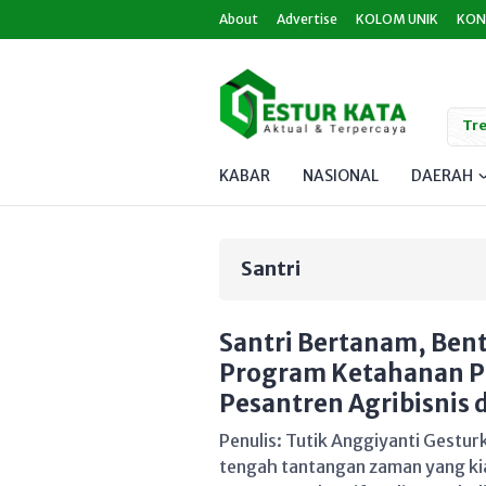
About
Advertise
KOLOM UNIK
KON
Tre
KABAR
NASIONAL
DAERAH
Santri
Santri Bertanam, Ben
Program Ketahanan P
Pesantren Agribisnis d
Penulis: Tutik Anggiyanti Gestur
tengah tantangan zaman yang k