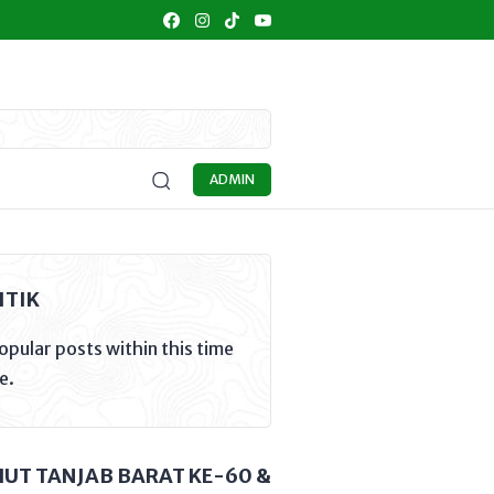
IDIKAN
KULINER
UMKM
SENI BUDAYA
OPINI
MA
ADMIN
ITIK
opular posts within this time
e.
HUT TANJAB BARAT KE-60 &