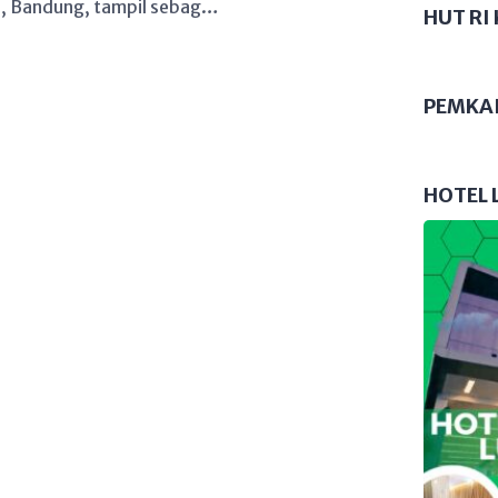
i, Bandung, tampil sebagai
HUT RI 
eislaman yang berpijak kuat
ikan sejak 1934, pondok
ajaran agama, tapi juga
PEMKA
usahawan tangguh dari
…]
HOTEL 