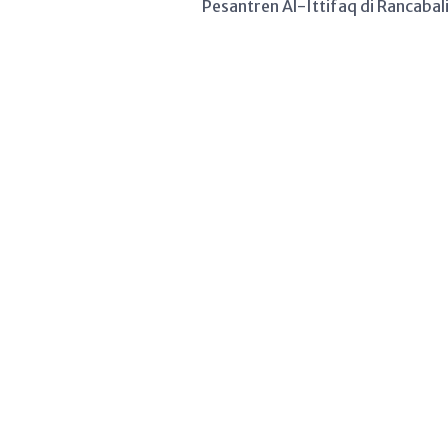
Pesantren Al-Ittifaq di Rancabal
oase pendidikan berbasis nilai k
pada kemandirian ekonomi. Didir
ini tak hanya menjadi pusat peng
ladang subur bagi lahirnya wira
kalangan santri. Transformasi [