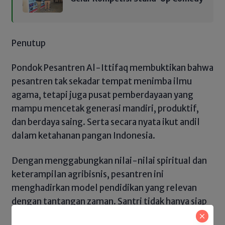
Penutup
Pondok Pesantren Al-Ittifaq membuktikan bahwa
pesantren tak sekadar tempat menimba ilmu
agama, tetapi juga pusat pemberdayaan yang
mampu mencetak generasi mandiri, produktif,
dan berdaya saing. Serta secara nyata ikut andil
dalam ketahanan pangan Indonesia.
Dengan menggabungkan nilai-nilai spiritual dan
keterampilan agribisnis, pesantren ini
menghadirkan model pendidikan yang relevan
dengan tantangan zaman. Santri tidak hanya siap
berdakwah, tetapi juga siap berkarya dan