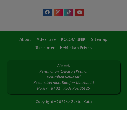
About
Advertise
KOLOM UNIK
Sitemap
Disclaimer
Kebijakan Privasi
Alamat:
Perumahan Rawasari Permai
Kelurahan Rawasari
Kecamatan Alam Barajo - Kota Jambi
No. 89 - RT 32 - Kode Pos: 36125
Copyright - 2025 © Gestur Kata