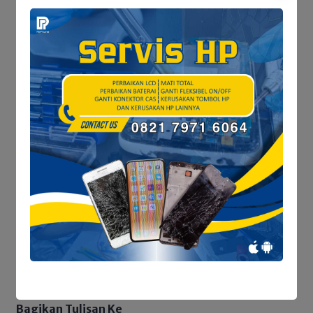
berwirausaha.
Dari ladang-ladang hijau dan kandang ternak yang
teratur, lahir harapan baru untuk masa depan
bangsa yang lebih sejahtera, mandiri, dan
berakhlak mulia.
Baca Juga
Perlindungan Ruang Hidup Warga
Aurkenali
Pesantren
Santri
Bagikan Tulisan Ke