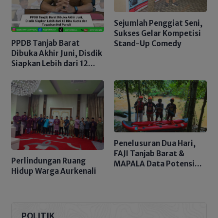
Sejumlah Penggiat Seni,
Sukses Gelar Kompetisi
PPDB Tanjab Barat
Stand-Up Comedy
Dibuka Akhir Juni, Disdik
Siapkan Lebih dari 12
Ribu Kuota dan
Tegaskan Nol Pungli
Penelusuran Dua Hari,
FAJI Tanjab Barat &
Perlindungan Ruang
MAPALA Data Potensi
Hidup Warga Aurkenali
Sungai Tembulun
POLITIK