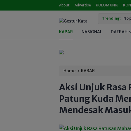
About
Advertise
KOLOM UNIK
KON
Trending:
No p
KABAR
NASIONAL
DAERAH
›
Home
KABAR
Aksi Unjuk Rasa
Patung Kuda Me
Mendesak Masu