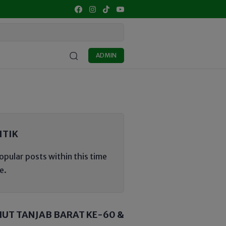
IDIKAN
KULINER
UMKM
SENI BUDAYA
OPINI
MA
ADMIN
ITIK
opular posts within this time
e.
HUT TANJAB BARAT KE-60 &