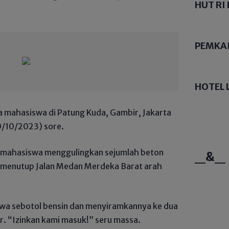
HUT RI 
PEMKA
HOTEL 
sa mahasiswa di Patung Kuda, Gambir, Jakarta
0/10/2023) sore.
, mahasiswa menggulingkan sejumlah beton
_&_
 menutup Jalan Medan Merdeka Barat arah
a sebotol bensin dan menyiramkannya ke dua
r. “Izinkan kami masuk!” seru massa.