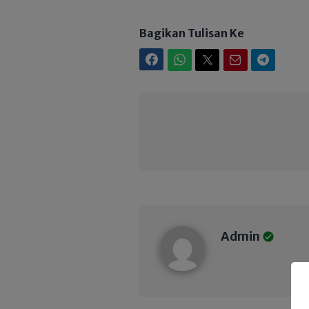
Bagikan Tulisan Ke
Facebook
WhatsApp
Twitter
Email
Telegram
Admin
Admin