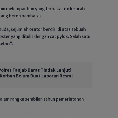
ain melempar ban yang terbakar itu ke arah
lakang beton pembatas.
g Kuda, sejumlah orator berdiri di atas sebuah
ter yang ditulis dengan cat pylox. Salah satu
ebiri”.
olres Tanjab Barat Tindak Lanjuti
, Korban Belum Buat Laporan Resmi
r dalam rangka sembilan tahun pemerintahan