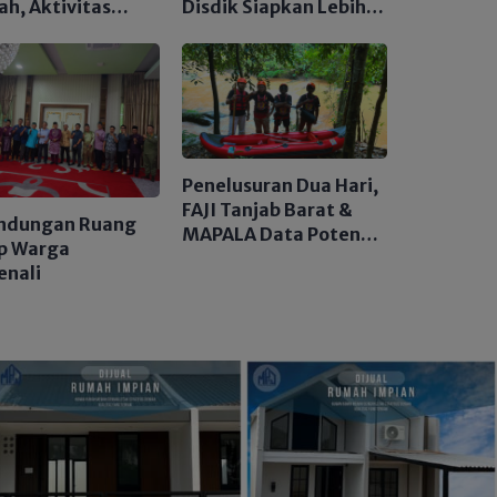
ah, Aktivitas
Disdik Siapkan Lebih
yan Masih
dari 12 Ribu Kuota dan
eliat
Tegaskan Nol Pungli
Penelusuran Dua Hari,
FAJI Tanjab Barat &
indungan Ruang
MAPALA Data Potensi
p Warga
Sungai Tembulun
enali