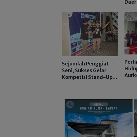
Daer
Nela
Berg
Perl
Sejumlah Penggiat
Hidu
Seni, Sukses Gelar
Aurk
Kompetisi Stand-Up
Comedy