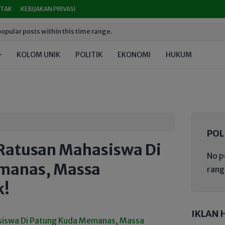
TAK
KEBIJAKAN PRIVASI
opular posts within this time range.
KOLOM UNIK
POLITIK
EKONOMI
HUKUM
PEND
POL
 Ratusan Mahasiswa Di
No p
manas, Massa
rang
k!
IKLAN 