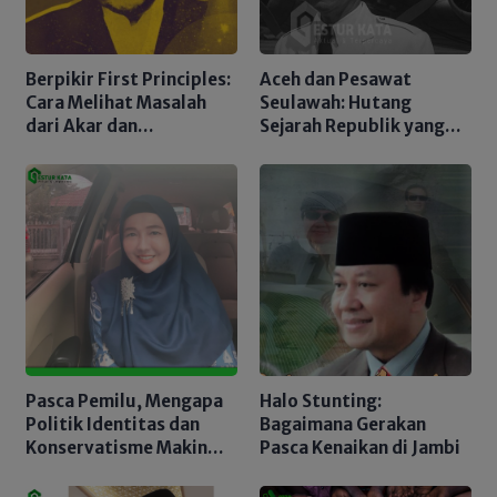
Berpikir First Principles:
Aceh dan Pesawat
Cara Melihat Masalah
Seulawah: Hutang
dari Akar dan
Sejarah Republik yang
Menciptakan Solusi
Belum Tuntas
Nyata
Pasca Pemilu, Mengapa
Halo Stunting:
Politik Identitas dan
Bagaimana Gerakan
Konservatisme Makin
Pasca Kenaikan di Jambi
Dominan?