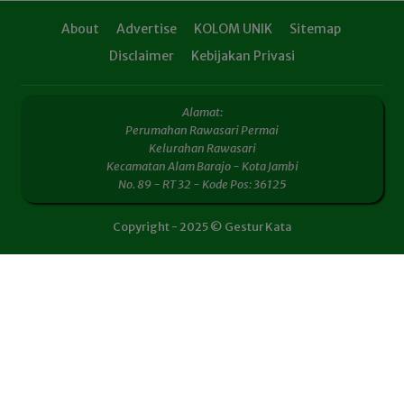
About
Advertise
KOLOM UNIK
Sitemap
Disclaimer
Kebijakan Privasi
Alamat:
Perumahan Rawasari Permai
Kelurahan Rawasari
Kecamatan Alam Barajo - Kota Jambi
No. 89 - RT 32 - Kode Pos: 36125
Copyright - 2025 © Gestur Kata