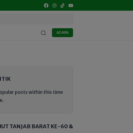
IDIKAN
KULINER
UMKM
SENI BUDAYA
OPINI
MA
ADMIN
ITIK
opular posts within this time
e.
HUT TANJAB BARAT KE-60 &