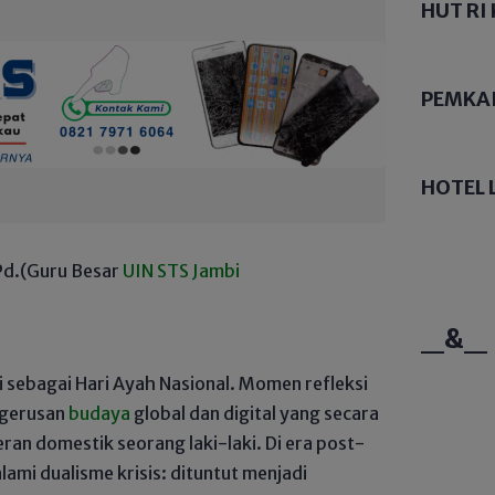
HUT RI 
PEMKA
HOTEL 
MPd.(Guru Besar
UIN STS Jambi
_&_
i sebagai Hari Ayah Nasional. Momen refleksi
n gerusan
budaya
global dan digital yang secara
ran domestik seorang laki-laki. Di era post-
lami dualisme krisis: dituntut menjadi