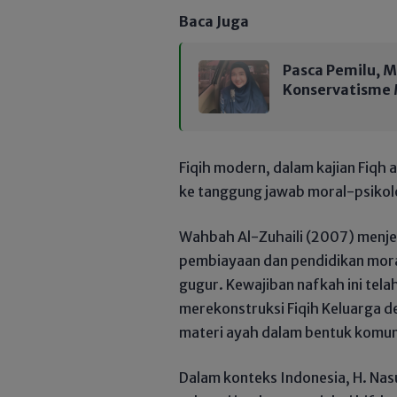
Baca Juga
Pasca Pemilu, M
Konservatisme
​Fiqih modern, dalam kajian Fiqh
ke tanggung jawab moral-psikol
​Wahbah Al-Zuhaili (2007) menj
pembiayaan dan pendidikan mor
gugur. Kewajiban nafkah ini tela
merekonstruksi Fiqih Keluarga 
materi ayah dalam bentuk komuni
​Dalam konteks Indonesia, H. N