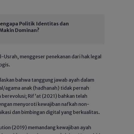
engapa Politik Identitas dan
 Makin Dominan?
 al-Usrah, menggeser penekanan dari hak legal
ogis.
elaskan bahwa tanggung jawab ayah dalam
al/agama anak (hadhanah) tidak pernah
h berevolusi; Rif’at (2021) bahkan telah
dengan menyoroti kewajiban nafkah non-
kasi dan bimbingan digital yang berkualitas.
asution (2019) memandang kewajiban ayah