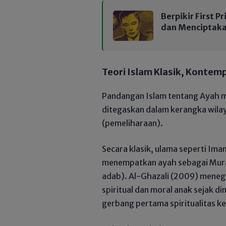
Berpikir First P
dan Menciptaka
Teori Islam Klasik, Kontem
​Pandangan Islam tentang Ayah 
ditegaskan dalam kerangka wil
(pemeliharaan).
​Secara klasik, ulama seperti Im
menempatkan ayah sebagai Mura
adab). Al-Ghazali (2009) mene
spiritual dan moral anak sejak d
gerbang pertama spiritualitas ke