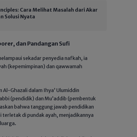
rinciples: Cara Melihat Masalah dari Akar
n Solusi Nyata
porer, dan Pandangan Sufi
melampaui sekadar penyedia nafkah, ia
ayah (kepemimpinan) dan qawwamah
am Al-Ghazali dalam Ihya’ Ulumiddin
bbi (pendidik) dan Mu’addib (pembentuk
gaskan bahwa tanggung jawab pendidikan
ini terletak di pundak ayah, menjadikannya
luarga.