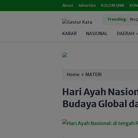
About
Advertise
KOLOM UNIK
KON
Trending:
No p
KABAR
NASIONAL
DAERAH
›
Home
MATERI
Hari Ayah Nasion
Budaya Global da