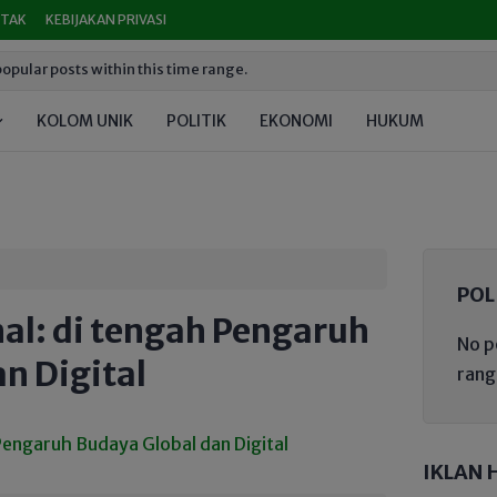
TAK
KEBIJAKAN PRIVASI
opular posts within this time range.
KOLOM UNIK
POLITIK
EKONOMI
HUKUM
PEND
POL
al: di tengah Pengaruh
No p
n Digital
rang
IKLAN 