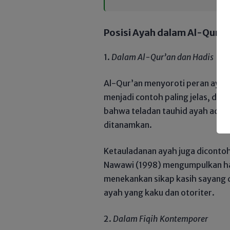
Posisi Ayah dalam Al-Qur’an
​1.
Dalam Al-Qur’an dan Hadis
​Al-Qur’an menyoroti peran ayah
menjadi contoh paling jelas, di
bahwa teladan tauhid ayah adala
ditanamkan.
​Ketauladanan ayah juga dicont
Nawawi (1998) mengumpulkan had
menekankan sikap kasih sayang 
ayah yang kaku dan otoriter.
​2.
Dalam Fiqih Kontemporer