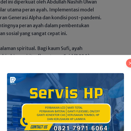
el ini diperkuat oleh Abdullah Nashih Ulwan
lar utama peran ayah. Implementasi model
adiran Generasi Alpha dan kondisi post-pandemi.
tingnya peran ayah dalam pembentukan
n sosial yang sangat cepat ini.
alaman spiritual. Bagi kaum Sufi, ayah
mbimbing spiritual) pertama. Said (2020)
ni dengan subjek modernitas, di mana
atin) ayah adalah kunci utama untuk membawa
ang berada dalam Chaotic Digital World.
ah menjadi prasyarat untuk memimpin.
at Seulawah: Hutang Sejarah Republik
tas