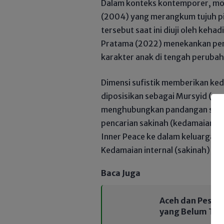
​Dalam konteks kontemporer, mod
(2004) yang merangkum tujuh pi
tersebut saat ini diuji oleh keh
Pratama (2022) menekankan pen
karakter anak di tengah perubaha
​Dimensi sufistik memberikan ked
diposisikan sebagai Mursyid (pe
menghubungkan pandangan sufi i
pencarian sakinah (kedamaian b
Inner Peace ke dalam keluarga y
Kedamaian internal (sakinah) ay
Baca Juga
Aceh dan Pesaw
yang Belum Tun