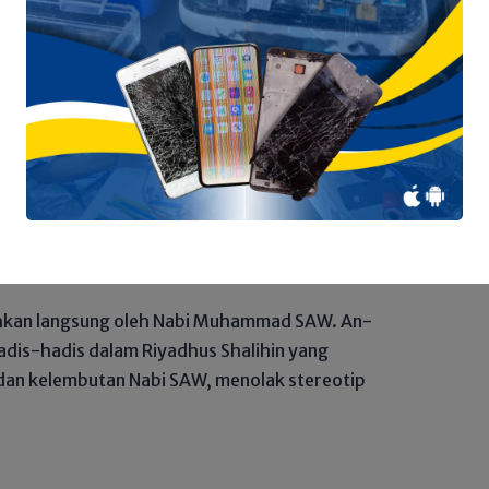
, Hadis, dan Fiqih
 sebagai pendidik akidah. Surah Luqman
 mana M. Quraish Shihab (2006) menekankan
h pelajaran paling penting yang harus
ohkan langsung oleh Nabi Muhammad SAW. An-
is-hadis dalam Riyadhus Shalihin yang
dan kelembutan Nabi SAW, menolak stereotip