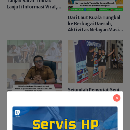
Tanjab Barat Tindak
Lanjuti Informasi Viral,
Korban Belum Buat
Dari Laut Kuala Tungkal
Laporan Resmi
ke Berbagai Daerah,
Aktivitas Nelayan Masih
Bergeliat
Sejumlah Penggiat Seni,
Sukses Gelar Kompetisi
PPDB Tanjab Barat
Stand-Up Comedy
Dibuka Akhir Juni, Disdik
Siapkan Lebih dari 12
Ribu Kuota dan
Tegaskan Nol Pungli