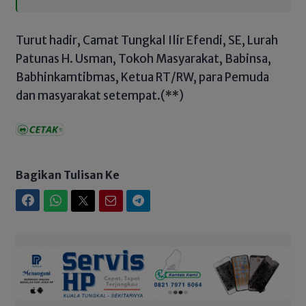
Turut hadir, Camat Tungkal Ilir Efendi, SE, Lurah
Patunas H. Usman, Tokoh Masyarakat, Babinsa,
Babhinkamtibmas, Ketua RT/RW, para Pemuda
dan masyarakat setempat.(**)
Bagikan Tulisan Ke
Facebook
WhatsApp
Twitter
Email
Telegram