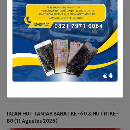
Penelusuran Dua Hari,
FAJI Tanjab Barat &
Perlindungan Ruang
MAPALA Data Potensi
Hidup Warga Aurkenali
Sungai Tembulun
POLITIK
No popular posts within this time range.
IKLAN HUT TANJAB BARAT KE-60 & HUT RI KE-
80 (11 Agustus 2025)