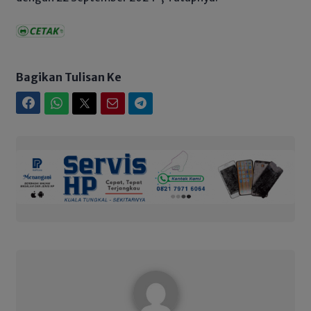
Bagikan Tulisan Ke
Facebook
WhatsApp
Twitter
Email
Telegram
Admin