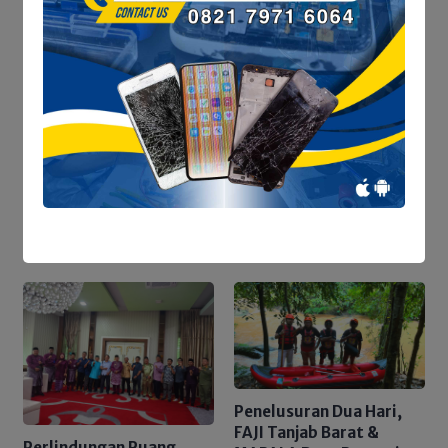
Sejumlah Penggiat Seni,
Sukses Gelar Kompetisi
PPDB Tanjab Barat
Stand-Up Comedy
Dibuka Akhir Juni, Disdik
Siapkan Lebih dari 12
Ribu Kuota dan
Tegaskan Nol Pungli
Penelusuran Dua Hari,
FAJI Tanjab Barat &
Perlindungan Ruang