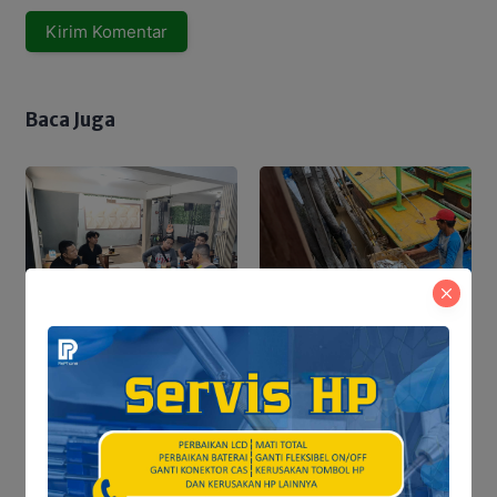
Baca Juga
Satresnarkoba Polres
Tanjab Barat Tindak
Lanjuti Informasi Viral,
Korban Belum Buat
Dari Laut Kuala Tungkal
Laporan Resmi
ke Berbagai Daerah,
Aktivitas Nelayan Masih
Bergeliat