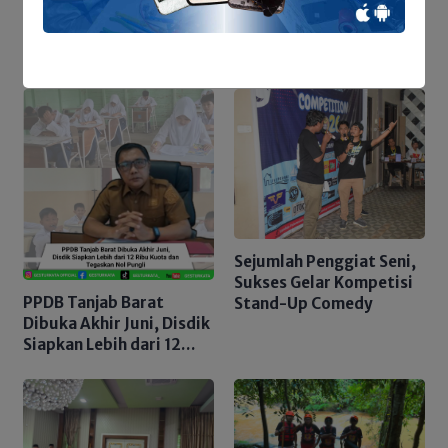
Dari Laut Kuala Tungkal
Laporan Resmi
ke Berbagai Daerah,
Aktivitas Nelayan Masih
Bergeliat
Sejumlah Penggiat Seni,
Sukses Gelar Kompetisi
PPDB Tanjab Barat
Stand-Up Comedy
Dibuka Akhir Juni, Disdik
Siapkan Lebih dari 12
Ribu Kuota dan
Tegaskan Nol Pungli