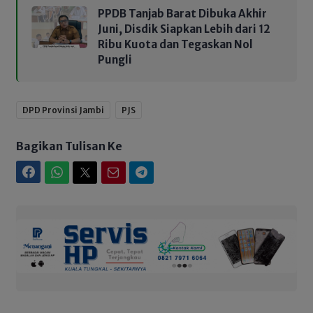
PPDB Tanjab Barat Dibuka Akhir
Juni, Disdik Siapkan Lebih dari 12
Ribu Kuota dan Tegaskan Nol
Pungli
DPD Provinsi Jambi
PJS
Bagikan Tulisan Ke
Facebook
WhatsApp
Twitter
Email
Telegram