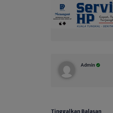
Admin
Admin
Tinggalkan Balasan