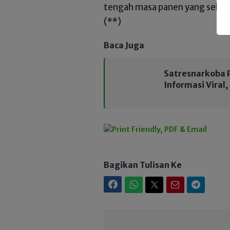
tengah masa panen yang seha
(**)
Baca Juga
Satresnarkoba P
Informasi Viral
Bagikan Tulisan Ke
Facebook
WhatsApp
Twitter
Email
Telegram