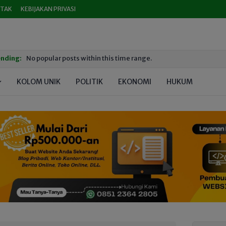
TAK
KEBIJAKAN PRIVASI
nding:
No popular posts within this time range.
KOLOM UNIK
POLITIK
EKONOMI
HUKUM
PEND