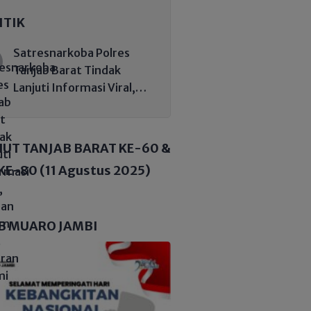
ITIK
Satresnarkoba Polres
Tanjab Barat Tindak
Lanjuti Informasi Viral,
Korban Belum Buat
Laporan Resmi
HUT TANJAB BARAT KE-60 &
KE-80 (11 Agustus 2025)
B MUARO JAMBI