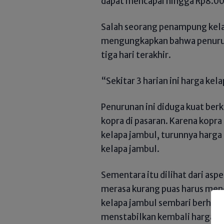
dapat mencapai hingga Rp8.000
Salah seorang penampung kela
mengungkapkan bahwa penurunan
tiga hari terakhir.
“Sekitar 3 harian ini harga kel
Penurunan ini diduga kuat berk
kopra di pasaran. Karena kopra
kelapa jambul, turunnya harga 
kelapa jambul.
Sementara itu dilihat dari aspe
merasa kurang puas harus men
kelapa jambul sembari berharap
menstabilkan kembali harga ko