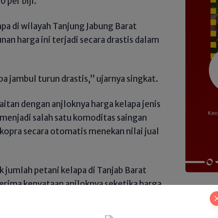
 per biji.
pa di wilayah Tanjung Jabung Barat
 harga ini terjadi secara drastis dalam
apa jambul turun drastis,” ujarnya singkat.
aitan dengan anjloknya harga kelapa jenis
 menjadi salah satu komoditas saingan
kopra secara otomatis menekan nilai jual
k jumlah petani kelapa di Tanjab Barat
erima kenyataan anjloknya seketika harga
_&_
 ada langkah cepat dari pihak terkait untuk
moditas kelapa, agar tidak terus merugi di