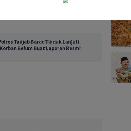
rusnya menjadi momentum keuntungan.
olres Tanjab Barat Tindak Lanjuti
, Korban Belum Buat Laporan Resmi