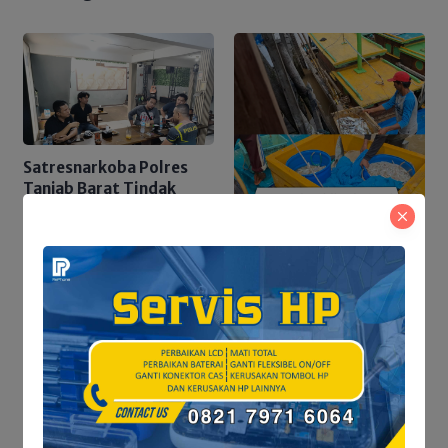
Satresnarkoba Polres
Tanjab Barat Tindak
Lanjuti Informasi Viral,
Korban Belum Buat
Dari Laut Kuala Tungkal
Laporan Resmi
ke Berbagai Daerah,
Aktivitas Nelayan Masih
Bergeliat