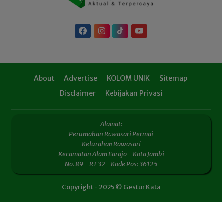
About
Advertise
KOLOM UNIK
Sitemap
Disclaimer
Kebijakan Privasi
Alamat:
Perumahan Rawasari Permai
Kelurahan Rawasari
Kecamatan Alam Barajo - Kota Jambi
No. 89 - RT 32 - Kode Pos: 36125
Copyright - 2025 © Gestur Kata