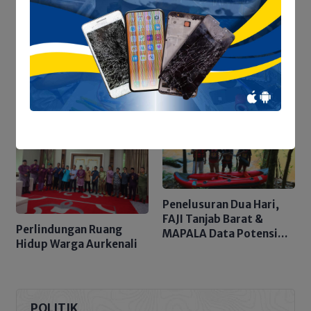
Sejumlah Penggiat Seni,
Sukses Gelar Kompetisi
PPDB Tanjab Barat
Stand-Up Comedy
Dibuka Akhir Juni, Disdik
Siapkan Lebih dari 12
Ribu Kuota dan
Tegaskan Nol Pungli
Penelusuran Dua Hari,
FAJI Tanjab Barat &
Perlindungan Ruang
MAPALA Data Potensi
Hidup Warga Aurkenali
Sungai Tembulun
POLITIK