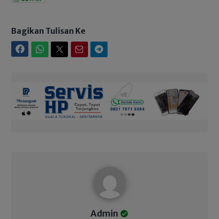
Bagikan Tulisan Ke
Facebook
WhatsApp
Twitter
Email
Telegram
Admin
Admin