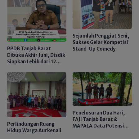
Sejumlah Penggiat Seni,
Sukses Gelar Kompetisi
PPDB Tanjab Barat
Stand-Up Comedy
Dibuka Akhir Juni, Disdik
Siapkan Lebih dari 12
Ribu Kuota dan
Tegaskan Nol Pungli
Penelusuran Dua Hari,
FAJI Tanjab Barat &
Perlindungan Ruang
MAPALA Data Potensi
Hidup Warga Aurkenali
Sungai Tembulun