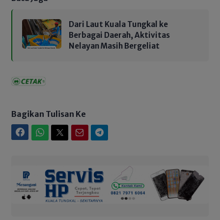
Dari Laut Kuala Tungkal ke
Berbagai Daerah, Aktivitas
Nelayan Masih Bergeliat
Bagikan Tulisan Ke
Facebook
WhatsApp
Twitter
Email
Telegram