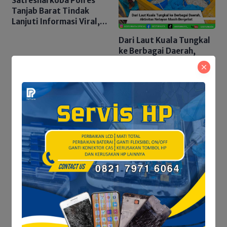
Satresnarkoba Polres
Tanjab Barat Tindak
Lanjuti Informasi Viral,
Korban Belum Buat
Dari Laut Kuala Tungkal
Laporan Resmi
ke Berbagai Daerah,
Aktivitas Nelayan Masih
Bergeliat
Sejumlah Penggiat Seni,
Sukses Gelar Kompetisi
PPDB Tanjab Barat
Stand-Up Comedy
Dibuka Akhir Juni, Disdik
Siapkan Lebih dari 12
Ribu Kuota dan