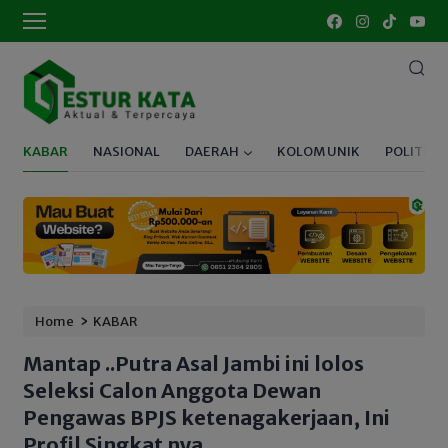
KABAR
NASIONAL
DAERAH
KOLOM UNIK
POLITIK
›
Home
KABAR
Mantap ..Putra Asal Jambi ini lolos
Seleksi Calon Anggota Dewan
Pengawas BPJS ketenagakerjaan, Ini
Profil Singkat nya