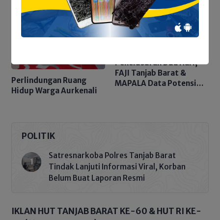
Tegaskan Nol Pungli
Penelusuran Dua Hari,
FAJI Tanjab Barat &
Perlindungan Ruang
MAPALA Data Potensi
Hidup Warga Aurkenali
Sungai Tembulun
POLITIK
Satresnarkoba Polres Tanjab Barat
Tindak Lanjuti Informasi Viral, Korban
Belum Buat Laporan Resmi
IKLAN HUT TANJAB BARAT KE-60 & HUT RI KE-