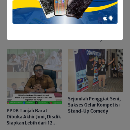
Satresnarkoba Polres
Tanjab Barat Tindak
Lanjuti Informasi Viral,
Korban Belum Buat
Dari Laut Kuala Tungkal
Laporan Resmi
ke Berbagai Daerah,
Aktivitas Nelayan Masih
Bergeliat
Sejumlah Penggiat Seni,
Sukses Gelar Kompetisi
PPDB Tanjab Barat
Stand-Up Comedy
Dibuka Akhir Juni, Disdik
Siapkan Lebih dari 12
Ribu Kuota dan