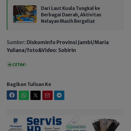
Dari Laut Kuala Tungkal ke
Berbagai Daerah, Aktivitas
Nelayan Masih Bergeliat
Sumber
:
Diskominfo Provinsi Jambi/Maria
Yuliana/foto&Video: Sobirin
Bagikan Tulisan Ke
Facebook
WhatsApp
Twitter
Email
Telegram