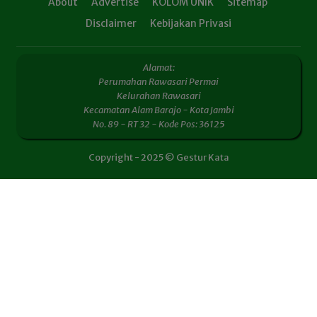
About
Advertise
KOLOM UNIK
Sitemap
Disclaimer
Kebijakan Privasi
Alamat:
Perumahan Rawasari Permai
Kelurahan Rawasari
Kecamatan Alam Barajo - Kota Jambi
No. 89 - RT 32 - Kode Pos: 36125
Copyright - 2025 © Gestur Kata