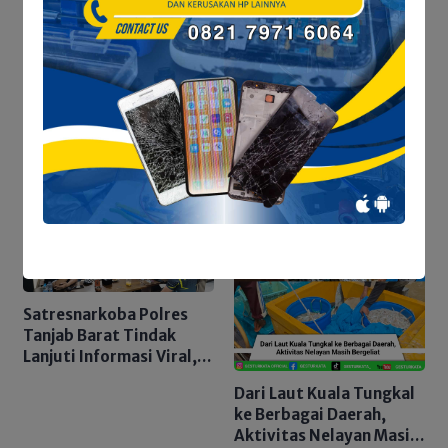
time I comment.
Baca Juga
Satresnarkoba Polres
Tanjab Barat Tindak
Lanjuti Informasi Viral,
Korban Belum Buat
Dari Laut Kuala Tungkal
Laporan Resmi
ke Berbagai Daerah,
Aktivitas Nelayan Masih