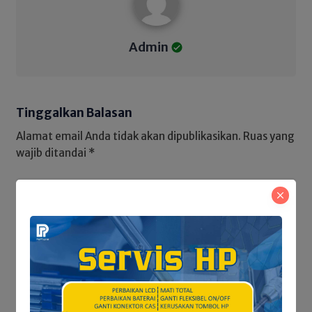
Admin
Tinggalkan Balasan
Alamat email Anda tidak akan dipublikasikan.
Ruas yang
wajib ditandai
*
Save my name and email in this browser for the next