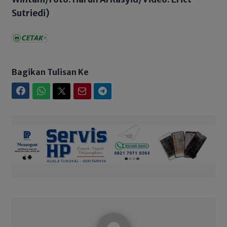
Sutriedi)
Bagikan Tulisan Ke
Facebook
WhatsApp
Twitter
Email
Telegram
Admin