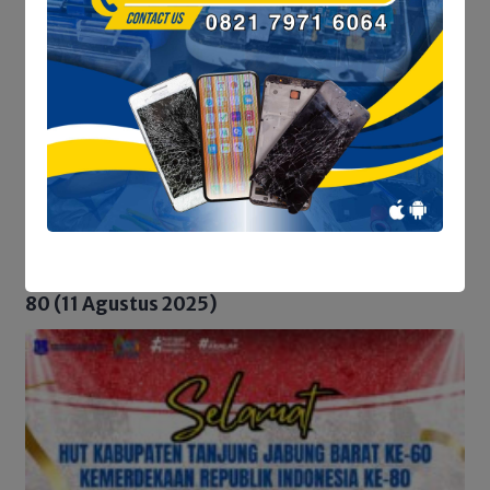
Hidup Warga Aurkenali
Sungai Tembulun
POLITIK
Satresnarkoba Polres Tanjab Barat
Tindak Lanjuti Informasi Viral, Korban
Belum Buat Laporan Resmi
IKLAN HUT TANJAB BARAT KE-60 & HUT RI KE-
80 (11 Agustus 2025)