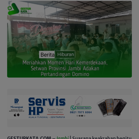
GESTURKATA.COM
–
Jambi
| Suasana keakraban begitu