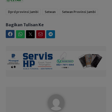
Dprd provinsi Jambi
Setwan
Setwan Provinsi Jambi
Bagikan Tulisan Ke
Facebook
WhatsApp
Twitter
Email
Telegram
Admin