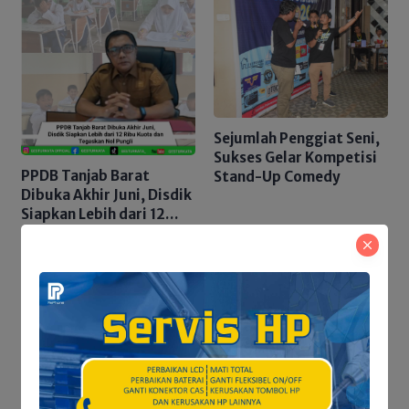
Sejumlah Penggiat Seni,
Sukses Gelar Kompetisi
PPDB Tanjab Barat
Stand-Up Comedy
Dibuka Akhir Juni, Disdik
Siapkan Lebih dari 12
Ribu Kuota dan
Tegaskan Nol Pungli
Penelusuran Dua Hari,
FAJI Tanjab Barat &
Perlindungan Ruang
MAPALA Data Potensi