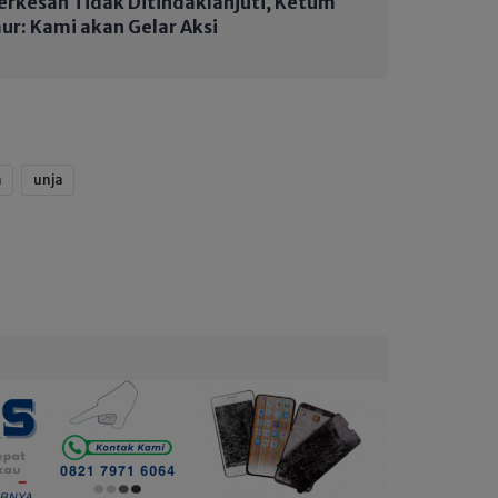
Terkesan Tidak Ditindaklanjuti, Ketum
ur: Kami akan Gelar Aksi
a
unja