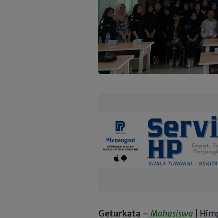
Geturkata
–
Mahasiswa
| Him