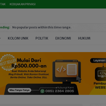
TAK
KEBIJAKAN PRIVASI
nding:
No popular posts within this time range.
KOLOM UNIK
POLITIK
EKONOMI
HUKUM
PEND