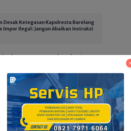
 Desak Ketegasan Kapolresta Barelang
 Impor Ilegal: Jangan Abaikan Instruksi
apkan kepengurusan yang baru dapat
berintegritas, profesional, dan
 MISETA dapat terus berkembang dan
serta masyarakat sesuai dengan tema
n Misi, Menuju Kesuksesan Bersama dengan
 Agung Rudardo dalam sambutannya
epengurusan yang baru dapat menjalankan
 bagi mahasiswa serta ikut berkontribusi