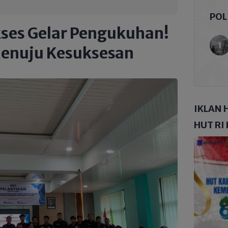
POL
ses Gelar Pengukuhan!
Menuju Kesuksesan
IKLAN 
HUT RI 