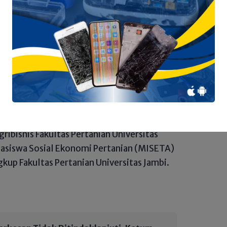
 bidang sosial ekonomi pertanian.
tikan ini, maka secara resmi Kepengurusan
onomi Pertanian (MISETA) Fakultas
eriode 2024/2025 telah disahkan dan mulai
ung jawabnya sesuai dengan visi dan misi
Agribisnis Fakultas Pertanian Universitas
ribisnis Fakultas Pertanian Universitas
asiswa Sosial Ekonomi Pertanian (MISETA)
gkup Fakultas Pertanian Universitas Jambi.