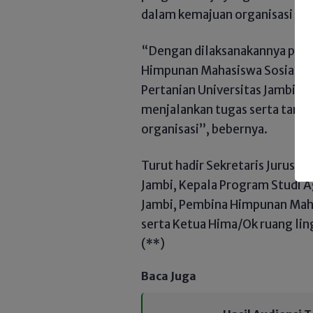
dalam kemajuan organisasi dan
“Dengan dilaksanakannya pelan
Himpunan Mahasiswa Sosial Ek
Pertanian Universitas Jambi P
menjalankan tugas serta tangg
organisasi”, bebernya.
Turut hadir Sekretaris Jurusan 
Jambi, Kepala Program Studi Ag
Jambi, Pembina Himpunan Mah
serta Ketua Hima/Ok ruang lin
(**)
Baca Juga