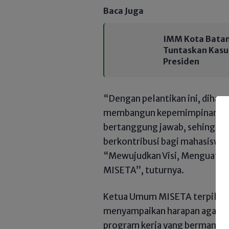
Baca Juga
IMM Kota Batam
Tuntaskan Kasus
Presiden
“Dengan pelantikan ini, dihar
membangun kepemimpinan yang 
bertanggung jawab, sehingga
berkontribusi bagi mahasiswa 
“Mewujudkan Visi, Menguatka
MISETA”, tuturnya.
Ketua Umum MISETA terpilih,
menyampaikan harapan agar k
program kerja yang bermanfaat