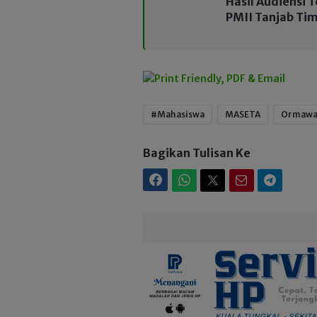
Hasil Audiensi 
PMII Tanjab Tim
#Mahasiswa
MASETA
Ormaw
Bagikan Tulisan Ke
Facebook
WhatsApp
Twitter
Email
Telegram