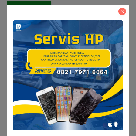
Baca Juga
Satresnarkoba Polres
Tanjab Barat Tindak
Lanjuti Informasi Viral,
Korban Belum Buat
Dari Laut Kuala Tungkal
Laporan Resmi
ke Berbagai Daerah,
Aktivitas Nelayan Masih
Bergeliat