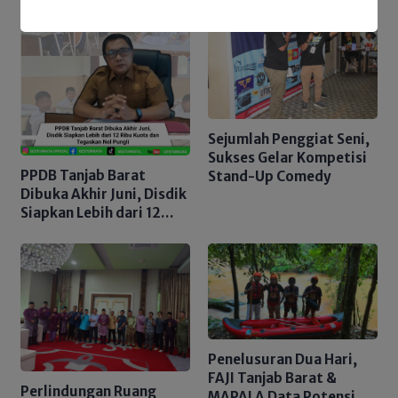
Sejumlah Penggiat Seni,
Sukses Gelar Kompetisi
PPDB Tanjab Barat
Stand-Up Comedy
Dibuka Akhir Juni, Disdik
Siapkan Lebih dari 12
Ribu Kuota dan
Tegaskan Nol Pungli
Penelusuran Dua Hari,
FAJI Tanjab Barat &
Perlindungan Ruang
MAPALA Data Potensi