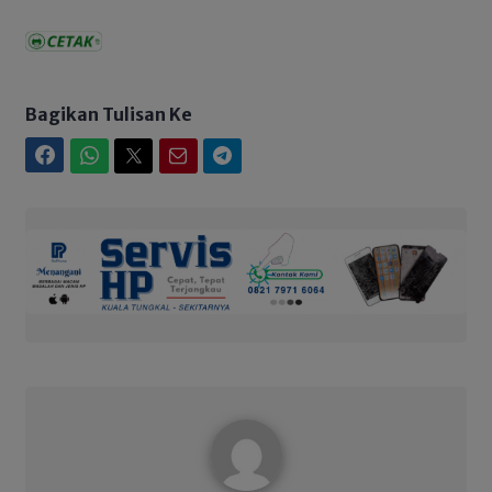
Bagikan Tulisan Ke
Facebook
WhatsApp
Twitter
Email
Telegram
Admin