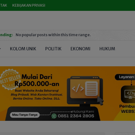
TAK
KEBIJAKAN PRIVASI
nding:
No popular posts within this time range.
KOLOM UNIK
POLITIK
EKONOMI
HUKUM
PEND