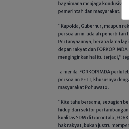
bagaimana menjaga kondusivitas
pemerintah dan masyarakat.
“Kapolda, Gubernur, maupun rakya
persoalan ini adalah penerbitan
Pertanyaannya, berapa lama lagi
depan rakyat dan FORKOPIMDA ha
menginginkan hal itu terjadi,” te
Ia menilai FORKOPIMDA perlu le
persoalan PETI, khususnya denga
masyarakat Pohuwato.
“Kita tahu bersama, sebagian 
hidup dari sektor pertambangan
kualitas SDM di Gorontalo, FO
hak rakyat, bukan justru mempe