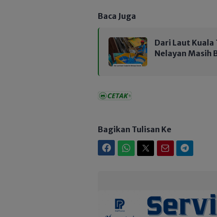
Baca Juga
Dari Laut Kuala
Nelayan Masih 
Bagikan Tulisan Ke
Facebook
WhatsApp
Twitter
Email
Telegram