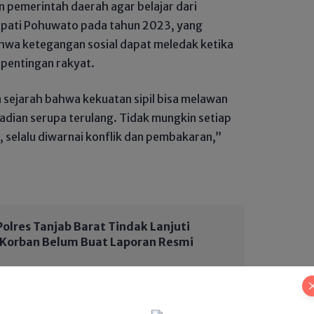
n pemerintah daerah agar belajar dari
upati Pohuwato pada tahun 2023, yang
wa ketegangan sosial dapat meledak ketika
epentingan rakyat.
n sejarah bahwa kekuatan sipil bisa melawan
kejadian serupa terulang. Tidak mungkin setiap
, selalu diwarnai konflik dan pembakaran,”
olres Tanjab Barat Tindak Lanjuti
, Korban Belum Buat Laporan Resmi
roblem utama dalam penertiban PETI adalah