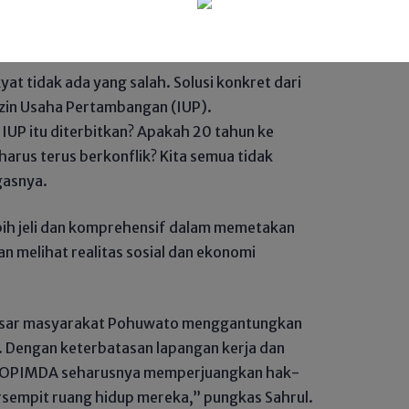
 daerah tanpa saling menyalahkan antara
t tidak ada yang salah. Solusi konkret dari
 Izin Usaha Pertambangan (IUP).
 IUP itu diterbitkan? Apakah 20 tahun ke
rus terus berkonflik? Kita semua tidak
gasnya.
bih jeli dan komprehensif dalam memetakan
n melihat realitas sosial dan ekonomi
besar masyarakat Pohuwato menggantungkan
. Dengan keterbatasan lapangan kerja dan
RKOPIMDA seharusnya memperjuangkan hak-
rsempit ruang hidup mereka,” pungkas Sahrul.