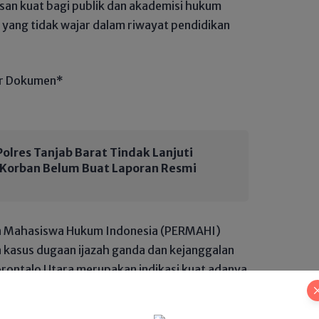
asan kuat bagi publik dan akademisi hukum
 yang tidak wajar dalam riwayat pendidikan
ar Dokumen*
olres Tanjab Barat Tindak Lanjuti
, Korban Belum Buat Laporan Resmi
an Mahasiswa Hukum Indonesia (PERMAHI)
 kasus dugaan ijazah ganda dan kejanggalan
rontalo Utara merupakan indikasi kuat adanya
arus diusut secara hukum, bukan sekadar