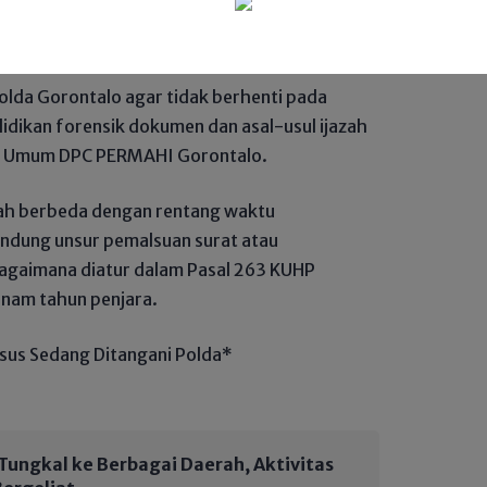
 ke SMA tahun 2002 ada jarak 20 tahun. Lalu,
2012. Ini bukan sekadar tidak lazim — ini
lda Gorontalo agar tidak berhenti pada
elidikan forensik dokumen dan asal-usul ijazah
ris Umum DPC PERMAHI Gorontalo.
ah berbeda dengan rentang waktu
ndung unsur pemalsuan surat atau
agaimana diatur dalam Pasal 263 KUHP
nam tahun penjara.
sus Sedang Ditangani Polda*
 Tungkal ke Berbagai Daerah, Aktivitas