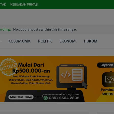
TAK
KEBIJAKAN PRIVASI
nding:
No popular posts within this time range.
KOLOM UNIK
POLITIK
EKONOMI
HUKUM
PEND