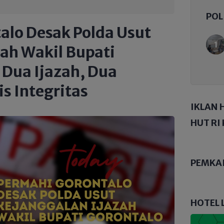
POL
lo Desak Polda Usut
ah Wakil Bupati
 Dua Ijazah, Dua
is Integritas
IKLAN 
HUT RI 
PEMKA
HOTEL 