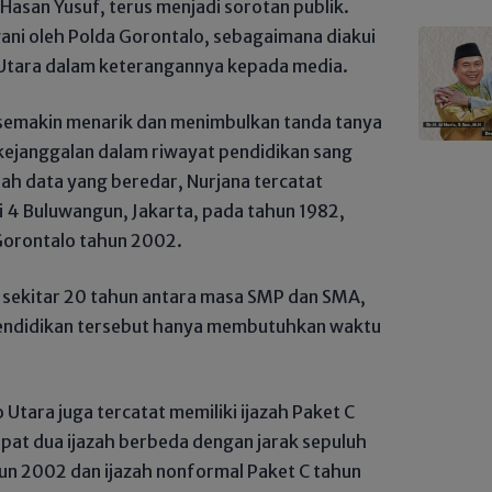
Hasan Yusuf, terus menjadi sorotan publik.
ngani oleh Polda Gorontalo, sebagaimana diakui
 Utara dalam keterangannya kepada media.
semakin menarik dan menimbulkan tanda tanya
kejanggalan dalam riwayat pendidikan sang
lah data yang beredar, Nurjana tercatat
 4 Buluwangun, Jakarta, pada tahun 1982,
 Gorontalo tahun 2002.
 sekitar 20 tahun antara masa SMP dan SMA,
pendidikan tersebut hanya membutuhkan waktu
o Utara juga tercatat memiliki ijazah Paket C
apat dua ijazah berbeda dengan jarak sepuluh
hun 2002 dan ijazah nonformal Paket C tahun