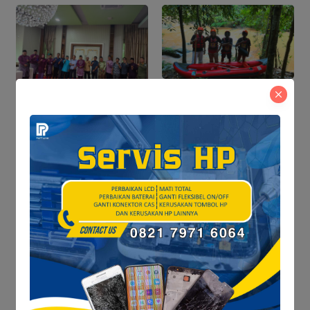
Tegaskan Nol Pungli
Penelusuran Dua Hari,
FAJI Tanjab Barat &
Perlindungan Ruang
MAPALA Data Potensi
Hidup Warga Aurkenali
Sungai Tembulun
POLITIK
Satresnarkoba Polres Tanjab Barat
Tindak Lanjuti Informasi Viral, Korban
Belum Buat Laporan Resmi
IKLAN HUT TANJAB BARAT KE-60 & HUT RI KE-