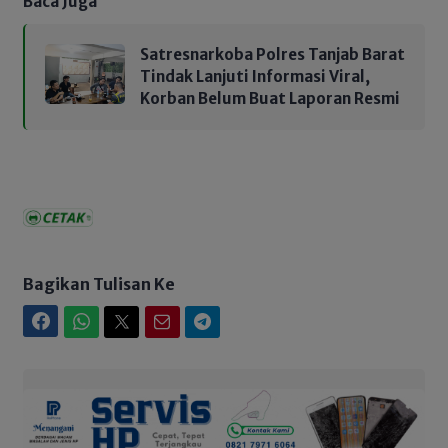
Baca Juga
Satresnarkoba Polres Tanjab Barat
Tindak Lanjuti Informasi Viral,
Korban Belum Buat Laporan Resmi
Bagikan Tulisan Ke
Facebook
WhatsApp
Twitter
Email
Telegram