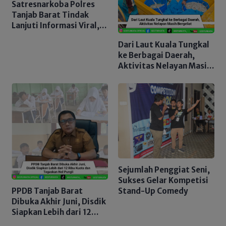
Satresnarkoba Polres
Tanjab Barat Tindak
Lanjuti Informasi Viral,
Korban Belum Buat
Dari Laut Kuala Tungkal
Laporan Resmi
ke Berbagai Daerah,
Aktivitas Nelayan Masih
Bergeliat
Sejumlah Penggiat Seni,
Sukses Gelar Kompetisi
PPDB Tanjab Barat
Stand-Up Comedy
Dibuka Akhir Juni, Disdik
Siapkan Lebih dari 12
Ribu Kuota dan