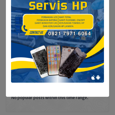
Dibuka Akhir Juni, Disdik
Siapkan Lebih dari 12
Ribu Kuota dan
Tegaskan Nol Pungli
Penelusuran Dua Hari,
FAJI Tanjab Barat &
Perlindungan Ruang
MAPALA Data Potensi
Hidup Warga Aurkenali
Sungai Tembulun
POLITIK
No popular posts within this time range.