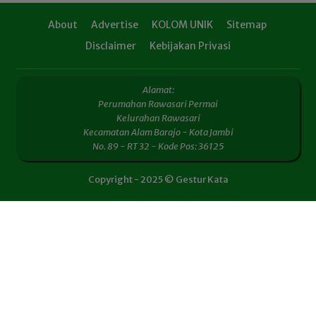
About
Advertise
KOLOM UNIK
Sitemap
Disclaimer
Kebijakan Privasi
Alamat:
Perumahan Rawasari Permai
Kelurahan Rawasari
Kecamatan Alam Barajo - Kota Jambi
No. 89 - RT 32 - Kode Pos: 36125
Copyright - 2025 © Gestur Kata