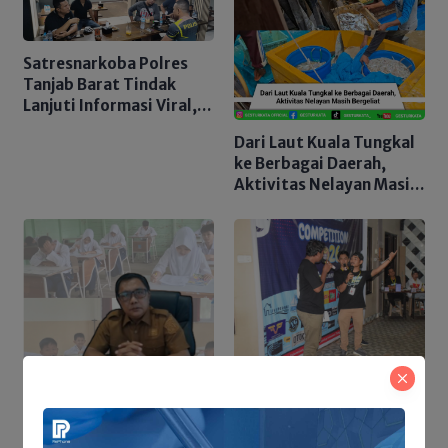
Satresnarkoba Polres
Tanjab Barat Tindak
Lanjuti Informasi Viral,
Korban Belum Buat
Dari Laut Kuala Tungkal
Laporan Resmi
ke Berbagai Daerah,
Aktivitas Nelayan Masih
Bergeliat
Sejumlah Penggiat Seni,
Sukses Gelar Kompetisi
PPDB Tanjab Barat
Stand-Up Comedy