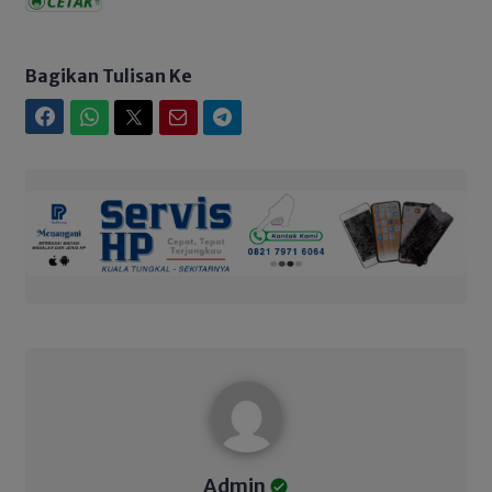
Bagikan Tulisan Ke
Facebook
WhatsApp
Twitter
Email
Telegram
Admin
Admin