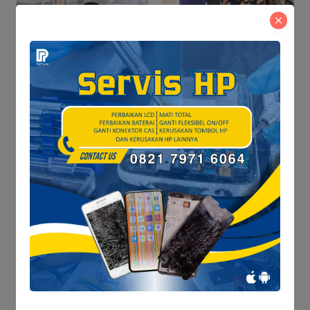
Sejumlah Penggiat Seni,
Sukses Gelar Kompetisi
PPDB Tanjab Barat
Stand-Up Comedy
Dibuka Akhir Juni, Disdik
Siapkan Lebih dari 12
Ribu Kuota dan
Tegaskan Nol Pungli
Penelusuran Dua Hari,
FAJI Tanjab Barat &
Perlindungan Ruang
MAPALA Data Potensi
Hidup Warga Aurkenali
Sungai Tembulun