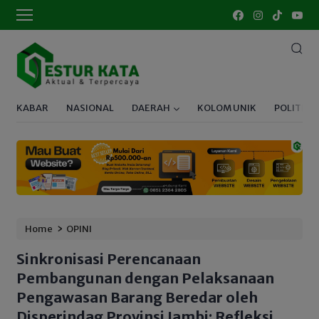
KABAR
NASIONAL
DAERAH
KOLOM UNIK
POLITIK
›
Home
OPINI
Sinkronisasi Perencanaan
Pembangunan dengan Pelaksanaan
Pengawasan Barang Beredar oleh
Disperindag Provinsi Jambi: Refleksi