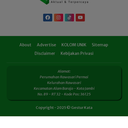
About
Advertise
KOLOM UNIK
Sitemap
Disclaimer
Kebijakan Privasi
Alamat:
Perumahan Rawasari Permai
Kelurahan Rawasari
Kecamatan Alam Barajo - Kota Jambi
No. 89 - RT 32 - Kode Pos: 36125
Copyright - 2025 © Gestur Kata