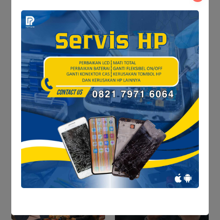
Baca Juga
Refleksi HUT ke-69
Provinsi Jambi: Menakar
Ketangguhan dalam
Menjemput Perubahan
Krisis Adab dalam
Pendidikan: Membaca
Kekerasan Guru dan
Murid dari Perspektif
Ta’dib