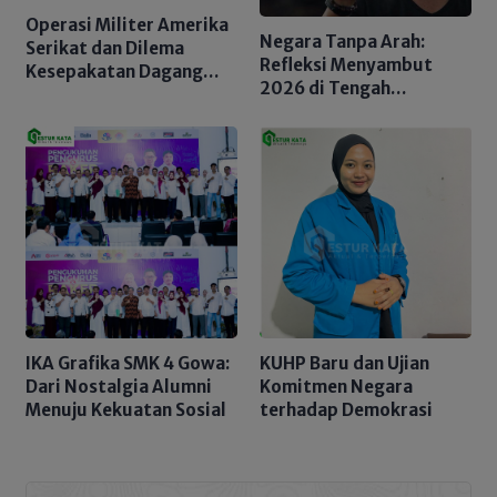
Operasi Militer Amerika
Negara Tanpa Arah:
Serikat dan Dilema
Refleksi Menyambut
Kesepakatan Dagang
2026 di Tengah
Indonesia – AS: Ujian
Kekacauan Agraria
Konsistensi Hukum
Kehutanan
Internasional
IKA Grafika SMK 4 Gowa:
KUHP Baru dan Ujian
Dari Nostalgia Alumni
Komitmen Negara
Menuju Kekuatan Sosial
terhadap Demokrasi