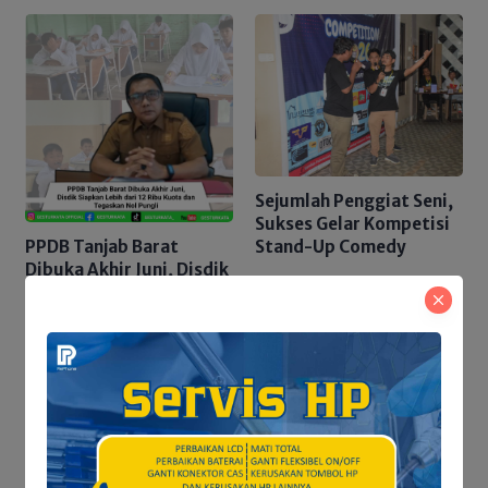
Sejumlah Penggiat Seni,
Sukses Gelar Kompetisi
PPDB Tanjab Barat
Stand-Up Comedy
Dibuka Akhir Juni, Disdik
Siapkan Lebih dari 12
Ribu Kuota dan
Tegaskan Nol Pungli
Penelusuran Dua Hari,