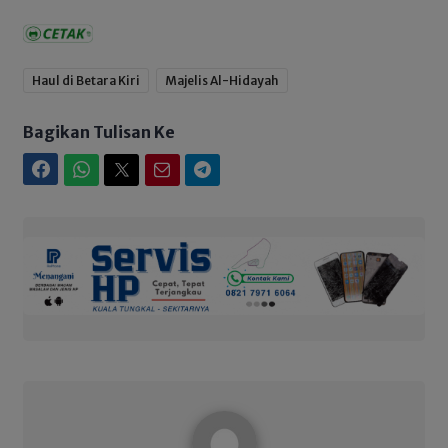
Haul di Betara Kiri
Majelis Al-Hidayah
Bagikan Tulisan Ke
Facebook
WhatsApp
Twitter
Email
Telegram
Admin