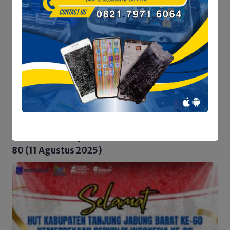
FAJI Tanjab Barat &
Perlindungan Ruang
MAPALA Data Potensi
Hidup Warga Aurkenali
Sungai Tembulun
POLITIK
No popular posts within this time range.
IKLAN HUT TANJAB BARAT KE-60 & HUT RI KE-
80 (11 Agustus 2025)