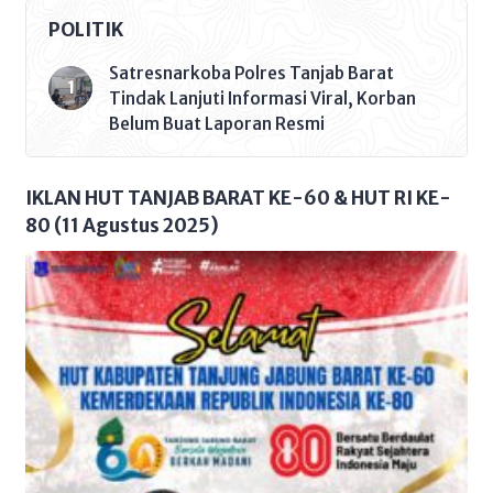
Kabupaten se-provinsi Jambi makin
POLITIK
menggebu-gebu. Hal itu dikarenakan
sampai saat ini, tim kemenangan
Satresnarkoba Polres Tanjab Barat
yang tergabung dalam Tim Center
Tindak Lanjuti Informasi Viral, Korban
dan Milenial Center petahana telah
Belum Buat Laporan Resmi
melakukan pengukuhan disetiap tim
Kecamatan, Desa/Kelurahan di
sejumlah Kabupaten. seperti:
IKLAN HUT TANJAB BARAT KE-60 & HUT RI KE-
Kabupaten Muaro Jambi, Tanjab […]
80 (11 Agustus 2025)