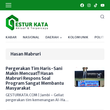
KABAR
NASIONAL
DAERAH
KOLOM UNIK
POLITIK
Hasan Mabruri
Pergerakan Tim Haris-Sani
Makin Mencuat!! Hasan
Mabruri Respons Soal
Program Sangat Membantu
Masyarakat
GESTURKATA.COM | Jambi – Geliat
pergerakan tim kemenangan Al-Haris
& Abdullah Sani dalam rangka
mengukuhkan sejumlah tim di