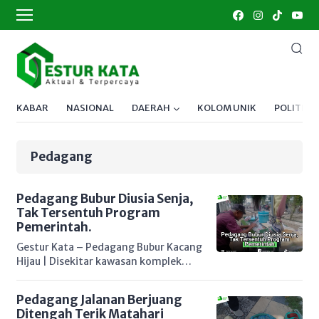
KABAR
NASIONAL
DAERAH
KOLOM UNIK
POLITIK
Pedagang
Pedagang Bubur Diusia Senja,
Tak Tersentuh Program
Pemerintah.
Gestur Kata – Pedagang Bubur Kacang
Hijau | Disekitar kawasan komplek
pekantoran di Jambi, terlihat seorang
pedagang bubur kacang hijau sedang
Pedagang Jalanan Berjuang
duduk termenung menunggu
Ditengah Terik Matahari
pelanggan. Sapaan keseharian