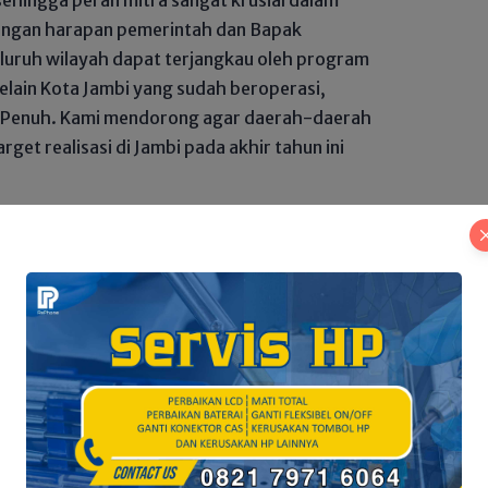
engan harapan pemerintah dan Bapak
luruh wilayah dapat terjangkau oleh program
, selain Kota Jambi yang sudah beroperasi,
gai Penuh. Kami mendorong agar daerah-daerah
rget realisasi di Jambi pada akhir tahun ini
, pencapaian target pemerintah untuk
onesia pada akhir tahun 2025. Meskipun
telah dilakukan dengan Kepala Badan Gizi
 terkait lokasi dan pengelolaan.
an target ini memerlukan pendekatan yang
. Sebagai contoh, pembangunan fasilitas
perti daerah pedalaman, memerlukan solusi
 itu, kami mengusulkan agar Camat dan Kepala