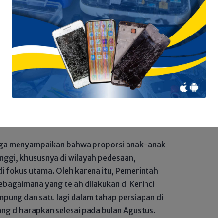
gelolaan, termasuk memanfaatkan fasilitas
g tidak terpakai. Kami juga akan
onal Prosedur (SOP) untuk memastikan
yarakat didaerah terpencil,” katanya.
antap 2029: Gubernur Al Haris Paparkan
sar di HUT Provinsi ke-69
 juga menyampaikan bahwa proporsi anak-anak
tinggi, khususnya di wilayah pedesaan,
 fokus utama. Oleh karena itu, Pemerintah
ebagaimana yang telah dilakukan di Kerinci
mpung dan satu lagi dalam tahap persiapan di
ng diharapkan selesai pada bulan Agustus.