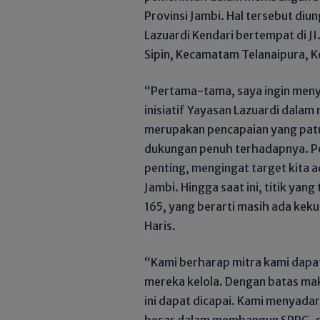
Provinsi Jambi. Hal tersebut d
Lazuardi Kendari bertempat di JI
Sipin, Kecamatam Telanaipura, K
“Pertama-tama, saya ingin meny
inisiatif Yayasan Lazuardi dal
merupakan pencapaian yang patu
dukungan penuh terhadapnya. Pe
penting, mengingat target kita a
Jambi. Hingga saat ini, titik yan
165, yang berarti masih ada keku
Haris.
“Kami berharap mitra kami dapa
mereka kelola. Dengan batas mak
ini dapat dicapai. Kami menyad
besar dalam membangun SPPG, se