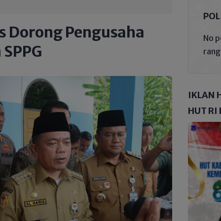
POL
is Dorong Pengusaha
No p
n SPPG
rang
IKLAN 
HUT RI 