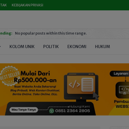
TAK
KEBIJAKAN PRIVASI
nding:
No popular posts within this time range.
KOLOM UNIK
POLITIK
EKONOMI
HUKUM
PEND