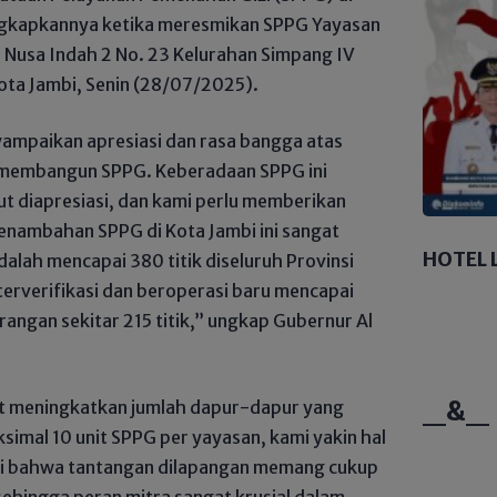
iungkapkannya ketika meresmikan SPPG Yayasan
. Nusa Indah 2 No. 23 Kelurahan Simpang IV
ota Jambi, Senin (28/07/2025).
ampaikan apresiasi dan rasa bangga atas
am membangun SPPG. Keberadaan SPPG ini
t diapresiasi, dan kami perlu memberikan
nambahan SPPG di Kota Jambi ini sangat
HOTEL 
dalah mencapai 380 titik diseluruh Provinsi
g terverifikasi dan beroperasi baru mencapai
rangan sekitar 215 titik,” ungkap Gubernur Al
_&_
t meningkatkan jumlah dapur-dapur yang
simal 10 unit SPPG per yayasan, kami yakin hal
ari bahwa tantangan dilapangan memang cukup
hingga peran mitra sangat krusial dalam