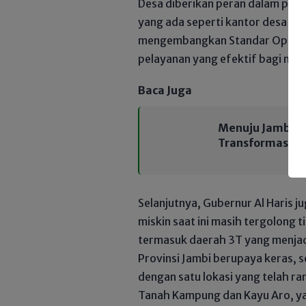
Desa diberikan peran dalam pen
yang ada seperti kantor desa yan
mengembangkan Standar Operasi
pelayanan yang efektif bagi mas
Baca Juga
Menuju Jambi M
Transformasi Be
Selanjutnya, Gubernur Al Haris
miskin saat ini masih tergolong 
termasuk daerah 3T yang menjadi
Provinsi Jambi berupaya keras, s
dengan satu lokasi yang telah ra
Tanah Kampung dan Kayu Aro, ya