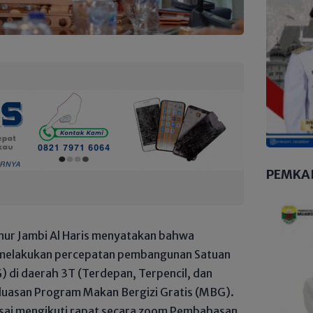
PEMKA
nur Jambi Al Haris menyatakan bahwa
n melakukan percepatan pembangunan Satuan
 di daerah 3T (Terdepan, Terpencil, dan
rluasan Program Makan Bergizi Gratis (MBG).
usai mengikuti rapat secara zoom Pembahasan