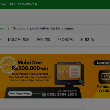
TAK
KEBIJAKAN PRIVASI
nding:
No popular posts within this time range.
KOLOM UNIK
POLITIK
EKONOMI
HUKUM
PEND