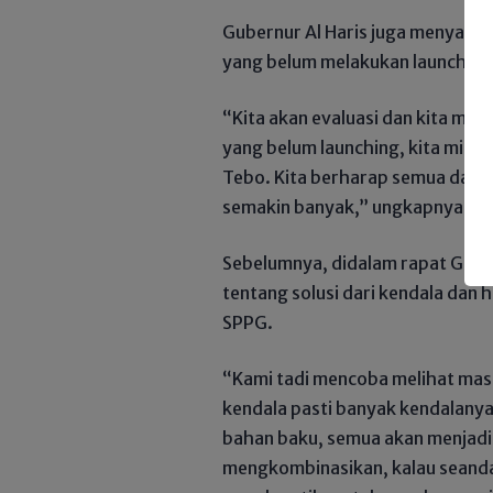
Gubernur Al Haris juga menyata
yang belum melakukan launching
“Kita akan evaluasi dan kita ma
yang belum launching, kita minta
Tebo. Kita berharap semua daer
semakin banyak,” ungkapnya.
Sebelumnya, didalam rapat Gub
tentang solusi dari kendala da
SPPG.
“Kami tadi mencoba melihat masa
kendala pasti banyak kendalanya
bahan baku, semua akan menjadi
mengkombinasikan, kalau seandai