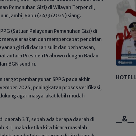
an Pemenuhan Gizi) di Wilayah Terpencil,
nur Jambi, Rabu (24/9/2025) siang.
PPG (Satuan Pelayanan Pemenuhan Gizi) di
tuk menyelaraskan dan mempercepat pendirian
layanan gizi di daerah sulit dan perbatasan,
apat antara Presiden Prabowo dengan Badan
dari BGN sendiri.
HOTEL 
ian target pembangunan SPPG pada akhir
ember 2025, peningkatan proses verifikasi,
ndukung agar masyarakat lebih mudah
_&_
di daerah 3 T, sebab ada berapa daerah di
h 3 T, maka ketika kita bicara masalah
 lebih membutuhkan karena di situ banyak