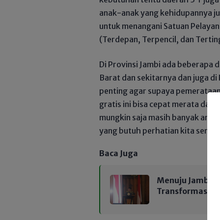
anak-anak yang kehidupannya ju
untuk menangani Satuan Pelayan
(Terdepan, Terpencil, dan Tertin
Di Provinsi Jambi ada beberapa d
Barat dan sekitarnya dan juga di
penting agar supaya pemerataan
gratis ini bisa cepat merata dan
mungkin saja masih banyak anak
yang butuh perhatian kita semuan
Baca Juga
Menuju Jambi M
Transformasi Be