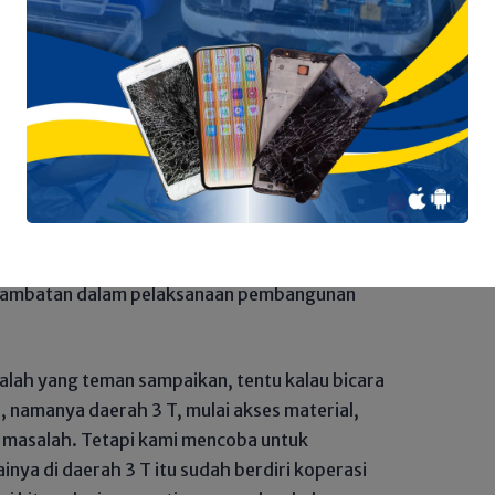
kan akan melakukan evaluasi terhadap daerah
 SPPG.
sih mendorong karena ada beberapa daerah
 segera mulai seperti di Bungo Sarolangun,
ah sudah ada yang memulai dan semakin hari
ernur Al Haris menyampaikan pendapatnya
n hambatan dalam pelaksanaan pembangunan
lah yang teman sampaikan, tentu kalau bicara
, namanya daerah 3 T, mulai akses material,
 masalah. Tetapi kami mencoba untuk
nya di daerah 3 T itu sudah berdiri koperasi