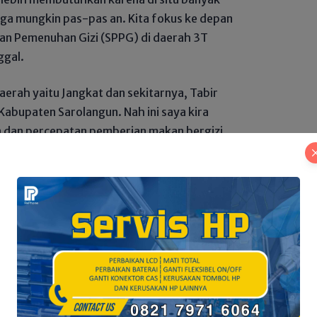
ga mungkin pas-pas an. Kita fokus ke depan
an Pemenuhan Gizi (SPPG) di daerah 3T
ggal.
aerah yaitu Jangkat dan sekitarnya, Tabir
 Kabupaten Sarolangun. Nah ini saya kira
 dan percepatan pemberian makan bergizi
 sampai pada desa-desa yang terpencil yang
-anak yang mungkin juga termasuk anak-anak
ya itu,” ucap Gubernur Al Haris.
antap 2029: Gubernur Al Haris Paparkan
sar di HUT Provinsi ke-69