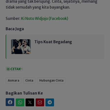
drama yang tak berujung. Cinta, sejatinya, memang
tidak semudah yang kita bayangkan.
Sumber:
Ki Noto Widjojo (Facebook)
Baca Juga
Tips Kuat Begadang
Asmara
Cinta
Hubungan Cinta
Bagikan Tulisan Ke
Facebook
WhatsApp
Twitter
Email
Telegram