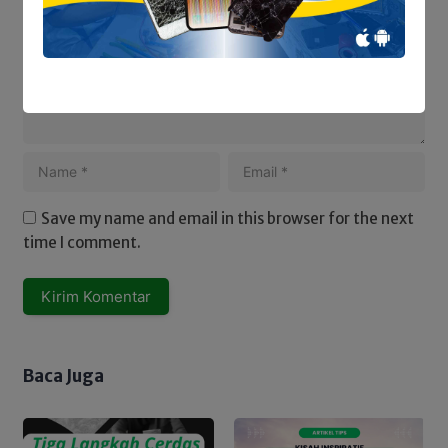
wajib ditandai
*
Save my name and email in this browser for the next
time I comment.
Baca Juga